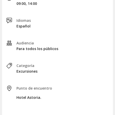
CÓMO FUNCIONA?
09:00, 14:00
Qué realizarás:
Excursión a la Serra da Lousã y
visita a las Aldeas de Sixto.
Idiomas
Información detallada:
Excursión guiada por
Español
autobús con paradas en diversos puntos de interés
histórico y natural.
Servicios incluidos:
Transporte en autobús, guía
Audiencia
local durante la visita y tiempo libre en las aldeas.
Para todos los públicos
No incluido:
Comidas y bebidas, gastos personales
y propinas.
Lugar de encuentro:
Hotel Astoria de Coímbra.
Categoría
Excursiones
Punto de encuentro
Hotel Astoria.