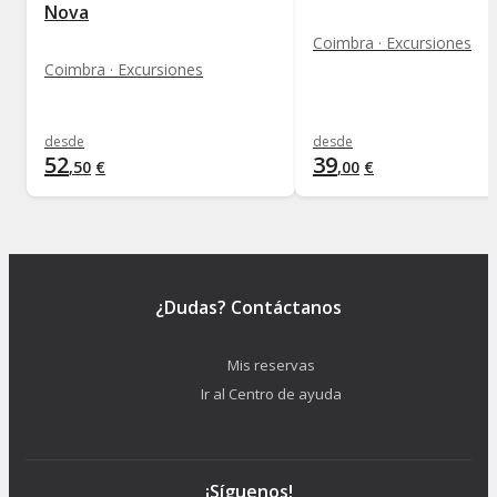
Nova
Coimbra · Excursiones
Coimbra · Excursiones
desde
desde
52
39
,
50
€
,
00
€
¿Dudas? Contáctanos
Mis reservas
Ir al Centro de ayuda
¡Síguenos!