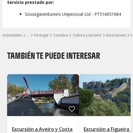
Servicio prestado por:
Sossegaventureiro Unipessoal Ltd - PT516651684
Actividades
…
Portugal
Coimbra
Cultura y turismo
Excursiones
E
Mostrar todos los niveles
TAMBIÉN TE PUEDE INTERESAR
Excursión a Aveiro y Costa
Excursión a Figueira 