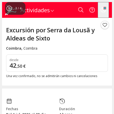
3
/
4
Actividades
Excursión por Serra da Lousã y
Aldeas de Sixto
Coimbra
,
Coimbra
desde
42
,
50
€
Una vez confirmado, no se admitirán cambios ni cancelaciones
Fechas
Duración