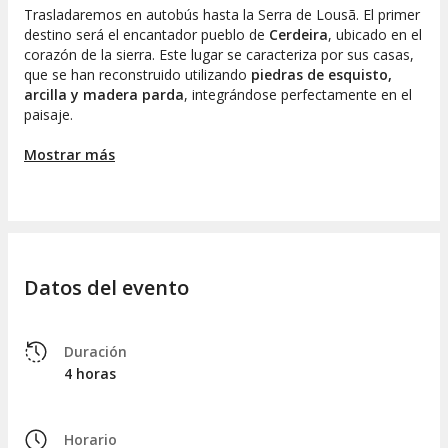
Trasladaremos en autobús hasta la Serra de Lousã. El primer
destino será el encantador pueblo de
Cerdeira
, ubicado en el
corazón de la sierra. Este lugar se caracteriza por sus casas,
que se han reconstruido utilizando
piedras de esquisto,
arcilla y madera parda
, integrándose perfectamente en el
paisaje.
Continuaremos la visita en algunas de las
Aldeas de Sixto
,
Mostrar más
incluyendo
Candal
. Este pueblo está enclavado en la
montaña, sobre una colina orientada al sur. Realizaremos un
recorrido por sus estrechas calles en subida, donde desde el
mirador en la cima disfrutaremos de
vistas panorámicas
sobre el valle
. ¡El esfuerzo tendrá su recompensa!
Datos del evento
Finalmente, visitaremos la aldea de
Talasnal
, la más grande
y mejor conservada. Nos perderemos entre sus casas de
pizarra, robles y alcornoques, así como por sus pequeñas
calles y caminos, que nos transportarán a un mundo de
Duración
ensueño.
4 horas
Cuatro horas después, la despedida será en el punto de
partida.
Horario