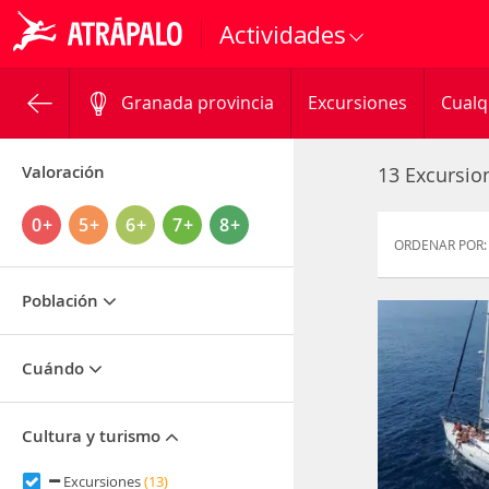
Actividades
Granada provincia
Excursiones
Cualq
Valoración
13 Excursio
0+
5+
6+
7+
8+
ORDENAR POR:
Población
Cuándo
Cultura y turismo
Excursiones
(13)