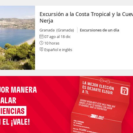
Excursión a la Costa Tropical y la Cue
Nerja
Granada (Granada)
Excursiones de un día
07 ago al 18 dic
10 horas
Español e inglés
JOR MANERA
GALAR
IENCIAS
 EL ¡VALE!