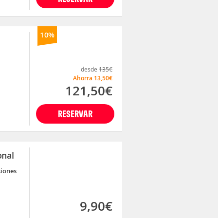
10%
desde
135€
Ahorra
13,50€
121,50€
RESERVAR
onal
siones
9,90€