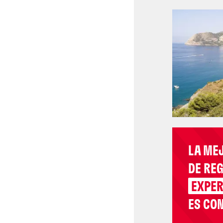
LA ME
DE RE
EXPER
ES CON