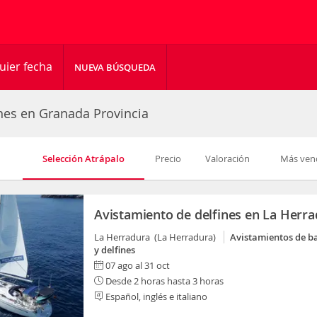
uier fecha
NUEVA BÚSQUEDA
nes en Granada Provincia
Selección Atrápalo
Precio
Valoración
Más ven
Avistamiento de delfines en La Herr
La Herradura (La Herradura)
Avistamientos de b
y delfines
07 ago al 31 oct
Desde 2 horas hasta 3 horas
Español, inglés e italiano