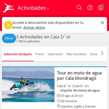
Actividades
Login
Cala D´or ciudad
CAMBIAR
Accede a descuentos solo disponibles en tu
Cualquier tipo
Cualquier fecha
email.
Activar ahora
3 Actividades en Cala D´or
Filtrar
1
filtros aplicados
Selección Atrápalo
Precio
Valoración
Más vendidos
Novedad
D
Tour en moto de agua
por Cala Mondragó
Cala D´or (Cala D´or)
Alquiler de motos de agua
07 ago al 20 oct
60 minutos
Español, inglés y francés