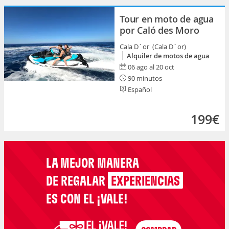
Tour en moto de agua
por Caló des Moro
Cala D´or (Cala D´or)
Alquiler de motos de agua
06 ago al 20 oct
90 minutos
Español
199€
LA MEJOR MANERA
DE REGALAR
EXPERIENCIAS
ES CON EL ¡VALE!