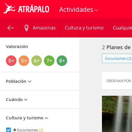
Actividades
Amazonas
Cultura y turismo
Cualquie
Valoración
2
Planes de
Excursiones (2)
0+
5+
6+
7+
8+
Población
ORDENAR POR:
Cuándo
Cultura y turismo
Excursiones
(2)