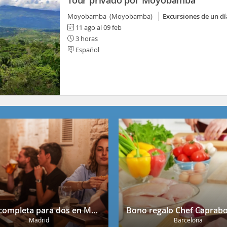
Tour privado por Moyobamba
Moyobamba (Moyobamba)
Excursiones de un dí
11 ago al 09 feb
3 horas
Español
Cena completa para dos en Mendrugo con cerveza artesana incluida
Madrid
Barcelona