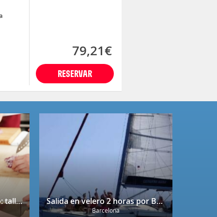
a
79,21€
RESERVAR
Bono regalo Chef Caprabo: taller de cocina a escoger con degustación
Salida en velero 2 horas por Barcelona
Barcelona