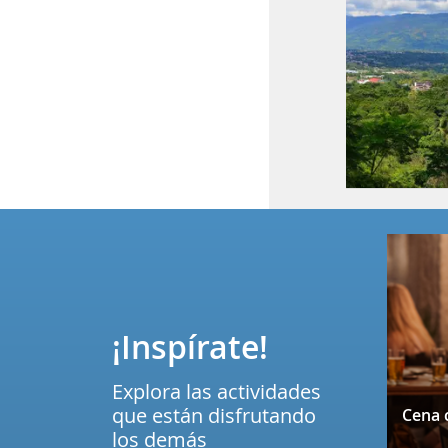
¡Inspírate!
Explora las actividades
que están disfrutando
los demás