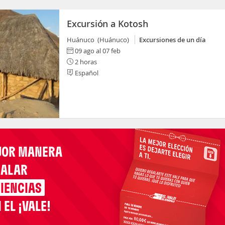
Excursión a Kotosh
Huánuco (Huánuco)
Excursiones de un día
09 ago al 07 feb
2 horas
Español
JOR MANERA
GALAR
IENCIAS
 EL ¡VALE!