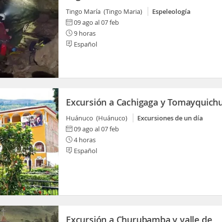
Tingo María (Tingo Maria)
Espeleología
09 ago al 07 feb
9 horas
Español
Excursión a Cachigaga y Tomayquich
Huánuco (Huánuco)
Excursiones de un día
09 ago al 07 feb
4 horas
Español
Excursión a Churubamba y valle de