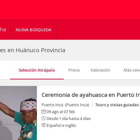
cha
NUEVA BÚSQUEDA
des en Huánuco Provincia
Selección Atrápalo
Precio
Valoración
Más ven
Ceremonia de ayahuasca en Puerto I
Puerto Inca (Puerto Inca)
Tours y visitas guiadas
09 ago al 07 feb
Desde 1 día hasta 4 días
Español e inglés