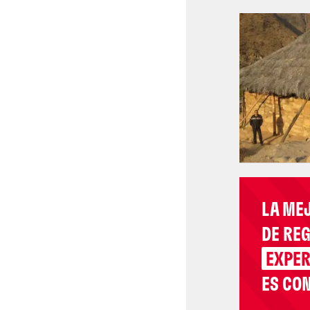
LA ME
DE RE
EXPER
ES CON