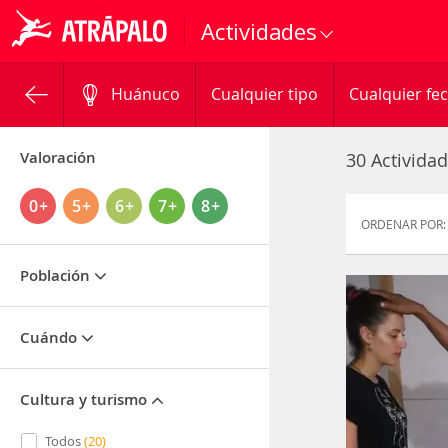
Actividades
Huánuco
Cualquier tipo
Cualquier fe
Valoración
30 Activida
0+
5+
6+
7+
8+
ORDENAR POR:
Población
Cuándo
Cultura y turismo
Todos
(20)