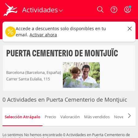
Actividades
Login
puerta cementerio de montjuïc
CAMBIAR
Accede a descuentos solo disponibles en tu
Cualquier tipo
Cualquier fecha
email.
Activar ahora
PUERTA CEMENTERIO DE MONTJUÏC
Barcelona (Barcelona, España)
Carrer Santa Eulalia, 115
0 Actividades en Puerta Cementerio de Montjuïc
Selección Atrápalo
Precio
Valoración
Más vendidos
Novedad
D
Lo sentimos
No hemos encontrado 0 Actividades en Puerta Cementerio de