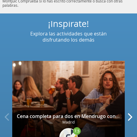
Montjuïc
Comprueba si lo has escrito correctamente o busca con otras
palabras.
¡Inspírate!
Explora las actividades que están
disfrutando los demás
Cena completa para dos en Mendrugo con cerveza artesana incluida
Madrid
7.5