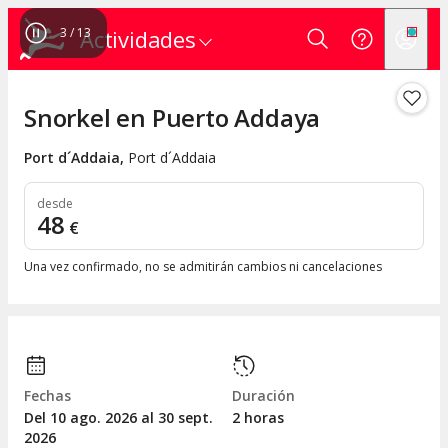
3
/
13
Actividades
Snorkel en Puerto Addaya
Port d´Addaia
,
Port d´Addaia
desde
48
€
Una vez confirmado, no se admitirán cambios ni cancelaciones
Fechas
Duración
Del 10
ago.
2026 al 30
sept.
2 horas
2026