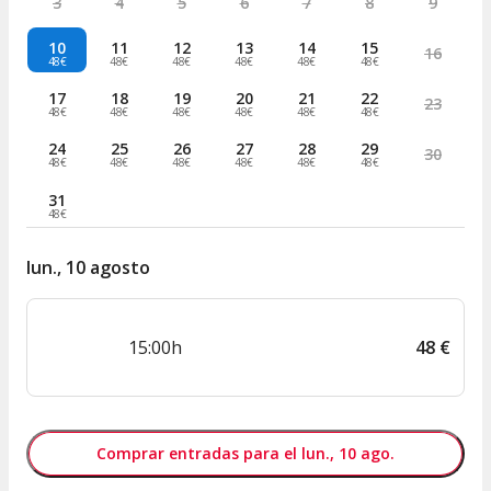
3
4
5
6
7
8
9
10
11
12
13
14
15
16
48€
48€
48€
48€
48€
48€
17
18
19
20
21
22
23
48€
48€
48€
48€
48€
48€
24
25
26
27
28
29
30
48€
48€
48€
48€
48€
48€
31
48€
lun., 10 agosto
15:00h
48
€
Comprar entradas para el lun., 10 ago.