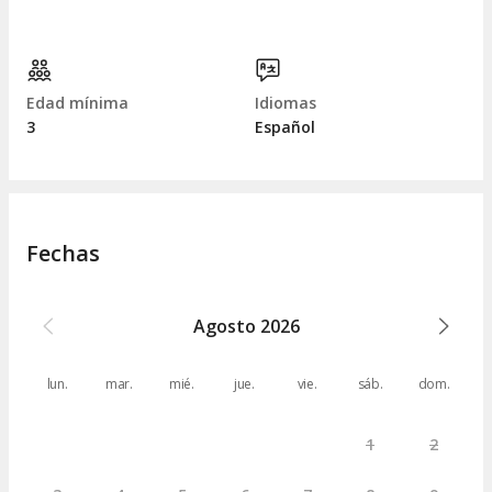
Edad mínima
Idiomas
3
Español
Fechas
Agosto
2026
lun.
mar.
mié.
jue.
vie.
sáb.
dom.
1
2