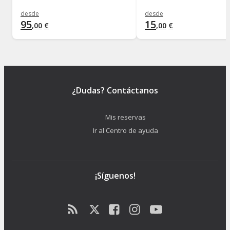
desde
desde
95
15
,
00
€
,
00
€
¿Dudas? Contáctanos
Mis reservas
Ir al Centro de ayuda
¡Síguenos!