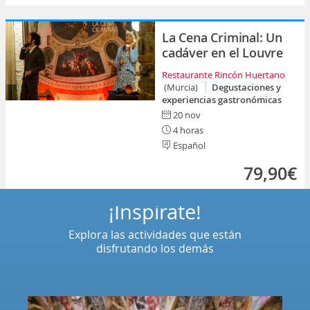
La Cena Criminal: Un
cadáver en el Louvre
Restaurante Rincón Huertano
(Murcia)
Degustaciones y
experiencias gastronómicas
20 nov
4 horas
Español
79,90€
¡Inspírate!
Explora las actividades que están
disfrutando los demás