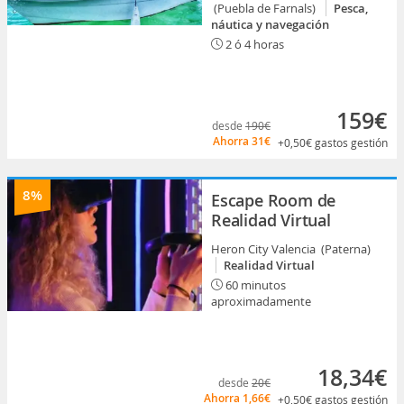
(Puebla de Farnals)
Pesca,
náutica y navegación
2 ó 4 horas
159€
desde
190€
Ahorra
31€
+0,50€
gastos gestión
8%
Escape Room de
Realidad Virtual
Heron City Valencia (Paterna)
Realidad Virtual
60 minutos
aproximadamente
18,34€
desde
20€
Ahorra
1,66€
+0,50€
gastos gestión