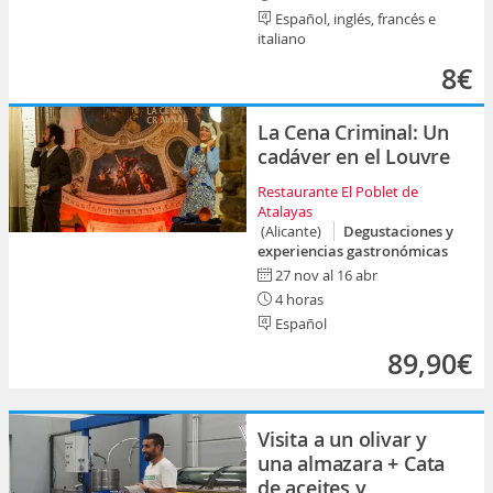
Español, inglés, francés e
italiano
8€
La Cena Criminal: Un
cadáver en el Louvre
Restaurante El Poblet de
Atalayas
(Alicante)
Degustaciones y
experiencias gastronómicas
27 nov al 16 abr
4 horas
Español
89,90€
Visita a un olivar y
una almazara + Cata
de aceites y