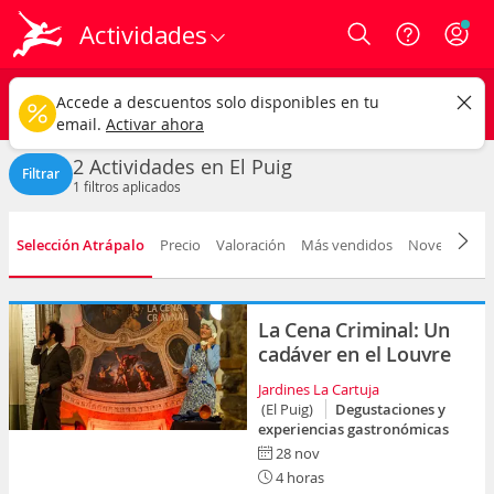
Actividades
Login
El Puig ciudad
CAMBIAR
Accede a descuentos solo disponibles en tu
Cualquier tipo
Cualquier fecha
email.
Activar ahora
2 Actividades en El Puig
Filtrar
1
filtros aplicados
Selección Atrápalo
Precio
Valoración
Más vendidos
Novedad
D
La Cena Criminal: Un
cadáver en el Louvre
Jardines La Cartuja
(El Puig)
Degustaciones y
experiencias gastronómicas
28 nov
4 horas