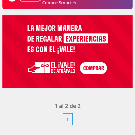
Conoce Smart
LA MEJOR MANERA
DE REGALAR
EXPERIENCIAS
ES CON EL ¡VALE!
1
al
2
de
2
1