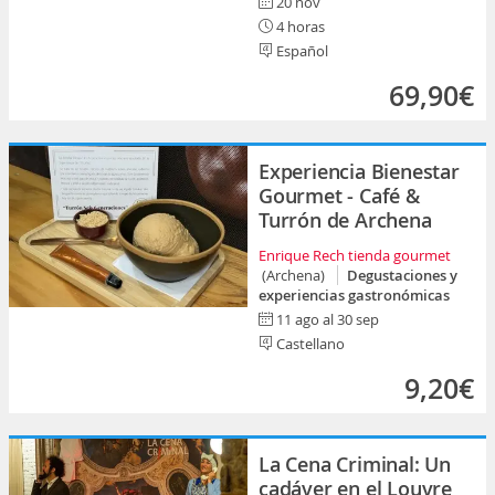
20 nov
4 horas
Español
69,90€
Experiencia Bienestar
Gourmet - Café &
Turrón de Archena
Enrique Rech tienda gourmet
(Archena)
Degustaciones y
experiencias gastronómicas
11 ago al 30 sep
Castellano
9,20€
La Cena Criminal: Un
cadáver en el Louvre