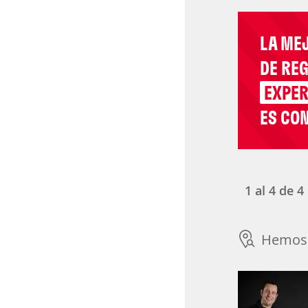
LA ME
DE RE
EXPER
ES CON
1
al
4
de
4
Hemos 