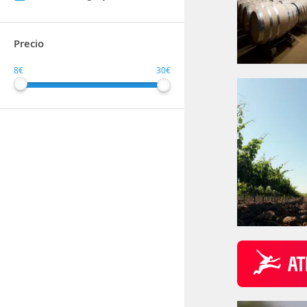
Precio
8€
30€