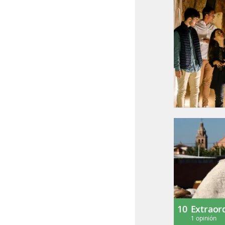
10
Extraor
1 opinión