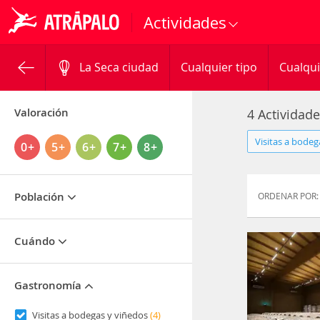
Actividades
La Seca ciudad
Cualquier tipo
Cualqui
Valoración
4 Actividad
Visitas a bodeg
0+
5+
6+
7+
8+
Población
ORDENAR POR:
Cuándo
Gastronomía
Visitas a bodegas y viñedos
(4)