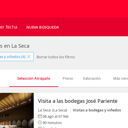
er fecha
NUEVA BÚSQUEDA
es en La Seca
as y viñedos (4)
Borrar todos los filtros
Selección Atrápalo
Precio
Valoración
Más ven
Visita a las bodegas José Pariente
La Seca (La Seca)
Visitas a bodegas y viñedos
08 ago al 07 feb
90 minutos