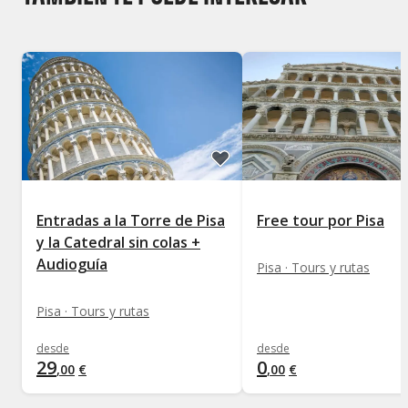
Entradas a la Torre de Pisa
Free tour por Pisa
y la Catedral sin colas +
Audioguía
Pisa · Tours y rutas
Pisa · Tours y rutas
desde
desde
29
0
,
00
€
,
00
€