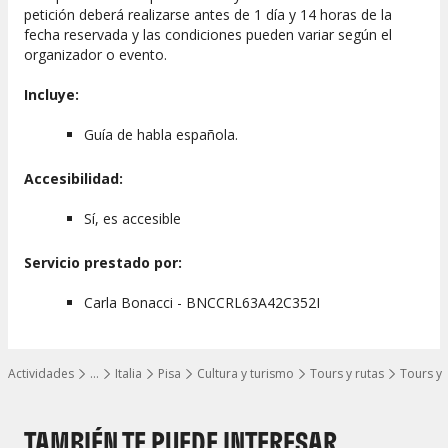
petición deberá realizarse antes de 1 día y 14 horas de la
fecha reservada y las condiciones pueden variar según el
organizador o evento.
Incluye:
Guía de habla española.
Accesibilidad:
Sí, es accesible
Servicio prestado por:
Carla Bonacci - BNCCRL63A42C352I
Actividades
…
Italia
Pisa
Cultura y turismo
Tours y rutas
Tours y 
Mostrar todos los niveles
TAMBIÉN TE PUEDE INTERESAR