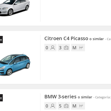
Citroen C4 Picasso
o similar
-
Ca
0
3
M
BMW 3-series
o similar
-
Categoría:
0
5
M