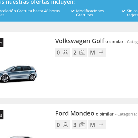
s nuestras ofertas incluyen:
celación Gratuita hasta 48 horas
Modificaciones
Sin co
tes
Gratuitas
tarjet
Volkswagen Golf
o similar
-
Categ
0
2
M
Ford Mondeo
o similar
-
Categoría:
0
3
M