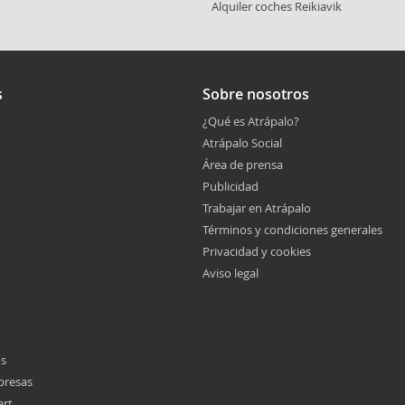
Alquiler coches
Reikiavik
s
Sobre nosotros
¿Qué es Atrápalo?
Atrápalo Social
Área de prensa
Publicidad
Trabajar en Atrápalo
Términos y condiciones generales
Privacidad y cookies
Aviso legal
os
presas
art