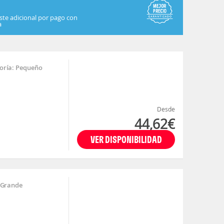
ste adicional por pago con
a
oría: Pequeño
Desde
44,62€
VER DISPONIBILIDAD
 Grande