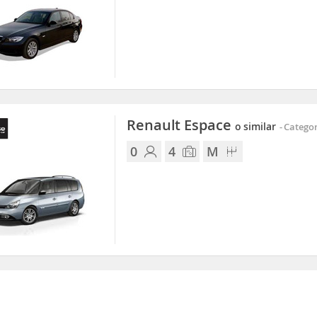
Renault Espace
o similar
-
Categorí
0
4
M