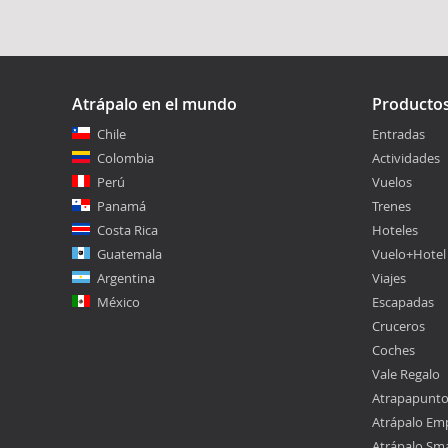
Atrápalo en el mundo
Producto
Chile
Entradas
Colombia
Actividades
Perú
Vuelos
Panamá
Trenes
Costa Rica
Hoteles
Guatemala
Vuelo+Hotel
Argentina
Viajes
México
Escapadas
Cruceros
Coches
Vale Regalo
Atrapapunt
Atrápalo Em
Atrápalo Sm