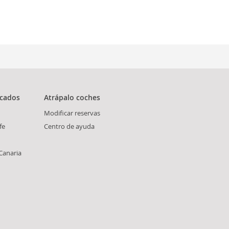
scados
Atrápalo coches
Modificar reservas
fe
Centro de ayuda
Canaria