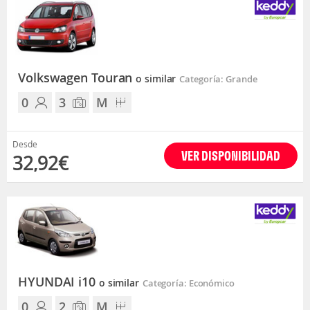
Volkswagen Touran
o similar
Categoría: Grande
0
3
M
Desde
VER DISPONIBILIDAD
32,92€
HYUNDAI i10
o similar
Categoría: Económico
0
2
M