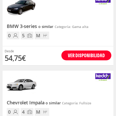
BMW 3-series
o similar
Categoría: Gama alta
0
5
M
Desde
VER DISPONIBILIDAD
54,75€
Chevrolet Impala
o similar
Categoría: Fullsize
0
4
M