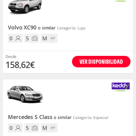
Volvo XC90
o similar
Categoría: Lujo
0
5
M
Desde
VER DISPONIBILIDAD
158,62€
Mercedes S Class
o similar
Categoría: Especial
0
5
M