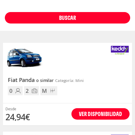
BUSCAR
Fiat Panda
o similar
Categoría: Mini
0
2
M
Desde
VER DISPONIBILIDAD
24,94€