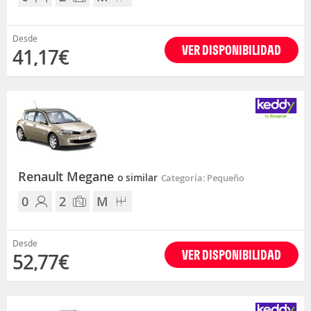
Desde
VER DISPONIBILIDAD
41,17€
Renault Megane
o similar
Categoría: Pequeño
0
2
M
Desde
VER DISPONIBILIDAD
52,77€