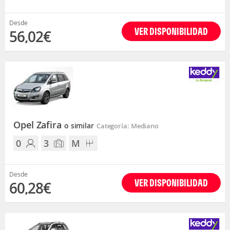
Desde
VER DISPONIBILIDAD
56,02€
Opel Zafira
o similar
Categoría: Mediano
0
3
M
Desde
VER DISPONIBILIDAD
60,28€