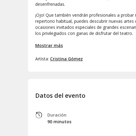
desenfrenadas.
¡Ojo! Que también vendrán profesionales a probar 
repertorio habitual, puedes descubrir nuevas artes
ocasiones invitados especiales de grandes escenarios
los privilegiados con ganas de disfrutar del teatro.
Ábrete micro
es un espectáculo único y auténtico.
Mostrar más
el material inédito de estos artistas.
Artista:
Cristina Gómez
El elenco es diferente cada martes/miér
magas/os, incluidos directoras/os de la ga
presentes.
Este show se realiza martes (de septiembr
agosto)
Datos del evento
Duración
90 minutos