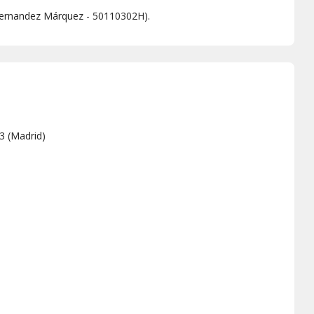
Fernandez Márquez - 50110302H).
 3
(
Madrid
)