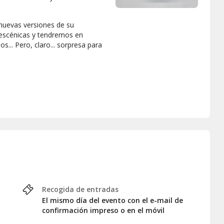
nuevas versiones de su
 escénicas y tendremos en
... Pero, claro... sorpresa para
 No te pierdas la magia de ver
coles y tanto cómicas/os como
la pueden variar y no estar
e a abril) y miércoles (mayo a
Recogida de entradas
El mismo día del evento con el e-mail de
confirmación impreso o en el móvil