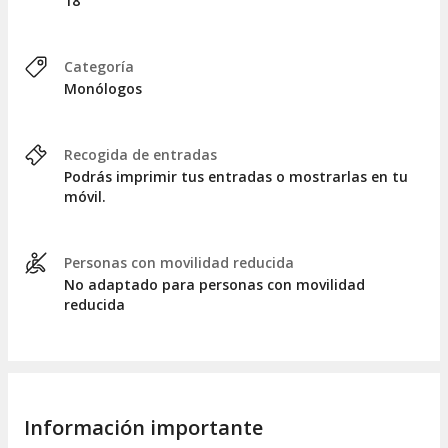
18
No dejes pasar la oportunidad de disfrutar de uno de los
espectáculos al mejor precio en España y despide por todo lo
alto "
Venga que si es pa' eso
". Las plazas son limitadas y
esta será la última vez que
Andrés Parra
nos regale su visión
Categoría
divertida y honesta sobre la vida. ¡Hazte con tu entrada y vive
Monólogos
una noche inolvidable!
Recogida de entradas
Podrás imprimir tus entradas o mostrarlas en tu
móvil.
Personas con movilidad reducida
No adaptado para personas con movilidad
reducida
Información importante