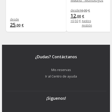
Madrid · Monólogos
desde
16
,
00
€
12
,
00
€
desde
+
0
,
50
€
gastos
25
,
00
€
gestión
¿Dudas? Contáctanos
Mis reservas
Ir al Centro de ayuda
¡Síguenos!