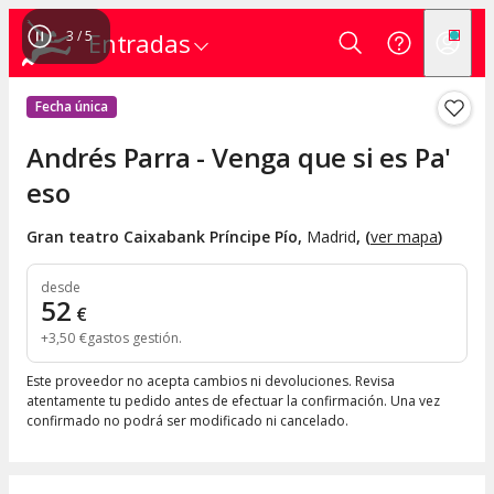
4
/
5
Entradas
Fecha única
Andrés Parra - Venga que si es Pa'
eso
Gran teatro Caixabank Príncipe Pío
,
Madrid
, (
ver mapa
)
desde
52
€
+
3
,
50
€
gastos gestión
Este proveedor no acepta cambios ni devoluciones. Revisa
atentamente tu pedido antes de efectuar la confirmación. Una vez
confirmado no podrá ser modificado ni cancelado.