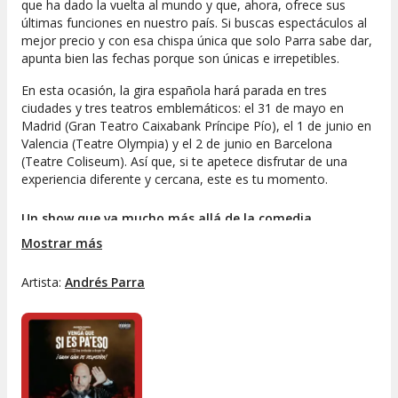
que ha dado la vuelta al mundo y que, ahora, ofrece sus
últimas funciones en nuestro país. Si buscas espectáculos al
mejor precio y con esa chispa única que solo Parra sabe dar,
apunta bien las fechas porque son únicas e irrepetibles.
En esta ocasión, la gira española hará parada en tres
ciudades y tres teatros emblemáticos: el 31 de mayo en
Madrid (Gran Teatro Caixabank Príncipe Pío), el 1 de junio en
Valencia (Teatre Olympia) y el 2 de junio en Barcelona
(Teatre Coliseum). Así que, si te apetece disfrutar de una
experiencia diferente y cercana, este es tu momento.
Un show que va mucho más allá de la comedia
Mostrar más
"
Venga que si es pa' eso"
es mucho más que humor.
Andrés Parra
desnuda su alma en el escenario para invitarte
Artista:
Andrés Parra
a reírte de tus propias inseguridades, reflexionar sobre la vida
cotidiana y descubrir que todos compartimos miedos y
anhelos. Con una puesta en escena sencilla y un formato
íntimo, el espectáculo te hará pasar de la carcajada a la
emoción en cuestión de segundos.