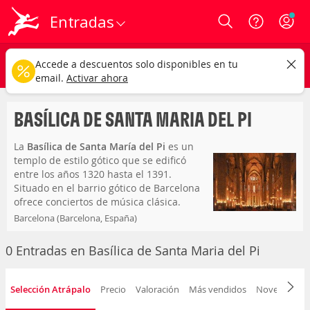
Entradas
Login
basílica de santa maria del pi
CAMBIAR
Accede a descuentos solo disponibles en tu
Cualquier tipo
Cualquier fecha
email.
Activar ahora
BASÍLICA DE SANTA MARIA DEL PI
La
Basílica de Santa María del Pi
es un
templo de estilo gótico que se edificó
entre los años 1320 hasta el 1391.
Situado en el barrio gótico de Barcelona
ofrece conciertos de música clásica.
Barcelona (Barcelona, España)
Plaça del Pi, 7
Capacidad para 500 personas
0 Entradas en Basílica de Santa Maria del Pi
Selección Atrápalo
Precio
Valoración
Más vendidos
Novedad
F