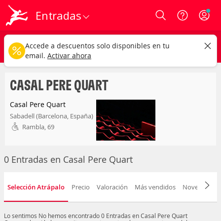
Entradas
Login
casal pere quart
CAMBIAR
Accede a descuentos solo disponibles en tu
Cualquier tipo
Cualquier fecha
email.
Activar ahora
CASAL PERE QUART
Casal Pere Quart
Sabadell (Barcelona, España)
Rambla, 69
0 Entradas en Casal Pere Quart
Selección Atrápalo
Precio
Valoración
Más vendidos
Novedad
F
Lo sentimos
No hemos encontrado 0 Entradas en Casal Pere Quart