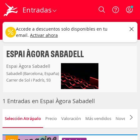
Entradas
Login
espai àgora sabadell
CAMBIAR
Accede a descuentos solo disponibles en tu
Cualquier tipo
Cualquier fecha
email.
Activar ahora
ESPAI ÀGORA SABADELL
Espai Àgora Sabadell
Sabadell (Barcelona, España)
Carrer de Sol i Padrís, 93
1 Entradas en Espai Àgora Sabadell
Selección Atrápalo
Precio
Valoración
Más vendidos
Novedad
F