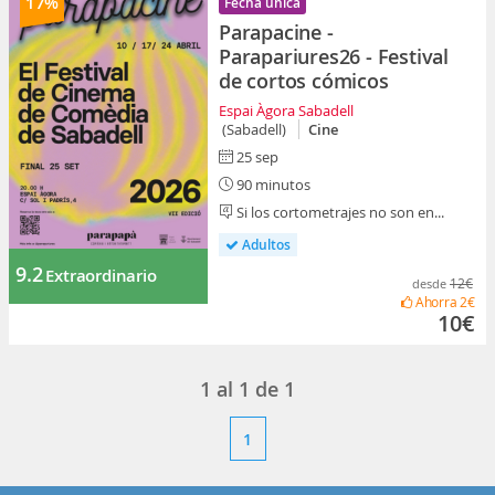
17%
Fecha única
Parapacine -
Parapariures26 - Festival
de cortos cómicos
Espai Àgora Sabadell
(Sabadell)
Cine
25 sep
90 minutos
Si los cortometrajes no son en...
Adultos
9.2
Extraordinario
12€
desde
Ahorra
2€
10€
1
al
1
de
1
1