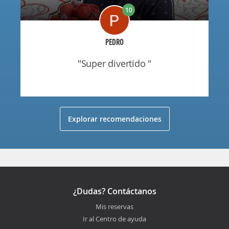
10
PEDRO
"super divertido "
Explorar recomendaciones
¿Dudas? Contáctanos
Mis reservas
Ir al Centro de ayuda