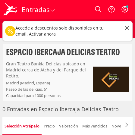
Entradas
Login
espacio ibercaja delicias teatro
CAMBIAR
Accede a descuentos solo disponibles en tu
Cualquier tipo
Cualquier fecha
email.
Activar ahora
ESPACIO IBERCAJA DELICIAS TEATRO
Gran Teatro Bankia Delicias ubicado en
Madrid cerca de Atcha y del Parque del
Retiro.
Madrid (Madrid, España)
Paseo de las delicias, 61
Capacidad para 1000 personas
0 Entradas en Espacio Ibercaja Delicias Teatro
Selección Atrápalo
Precio
Valoración
Más vendidos
Novedad
F