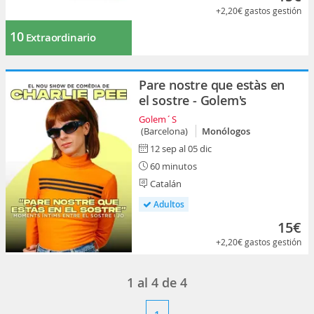
+2,20€
gastos gestión
10
Extraordinario
Pare nostre que estàs en
el sostre - Golem's
Golem´S
(Barcelona)
Monólogos
12 sep al 05 dic
60 minutos
Catalán
Adultos
15€
+2,20€
gastos gestión
1
al
4
de
4