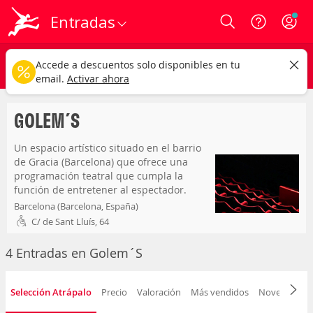
Entradas
Login
golem´s
CAMBIAR
Accede a descuentos solo disponibles en tu
Cualquier tipo
Cualquier fecha
email.
Activar ahora
GOLEM´S
Un espacio artístico situado en el barrio
de Gracia (Barcelona) que ofrece una
programación teatral que cumpla la
función de entretener al espectador.
Barcelona (Barcelona, España)
C/ de Sant Lluís, 64
4 Entradas en Golem´S
Selección Atrápalo
Precio
Valoración
Más vendidos
Novedad
F