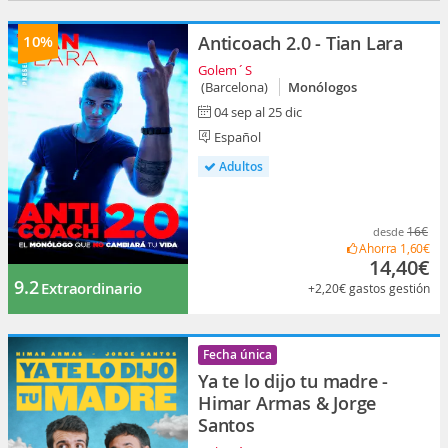
10%
Anticoach 2.0 - Tian Lara
Golem´S
(Barcelona)
Monólogos
04 sep al 25 dic
Español
Adultos
16€
desde
Ahorra
1,60€
14,40€
9.2
Extraordinario
+2,20€
gastos gestión
Fecha única
Ya te lo dijo tu madre -
Himar Armas & Jorge
Santos