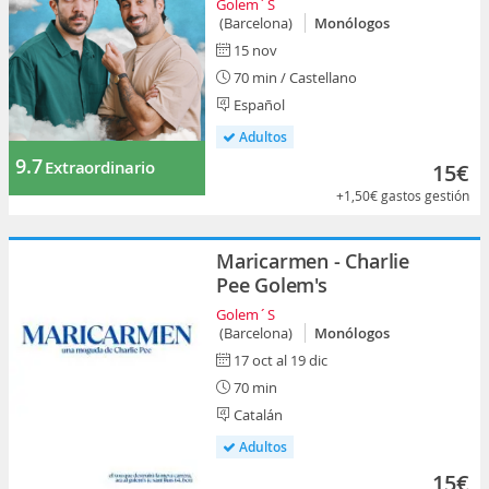
Golem´S
(Barcelona)
Monólogos
15 nov
70 min / Castellano
Español
Adultos
9.7
Extraordinario
15€
+1,50€
gastos gestión
Maricarmen - Charlie
Pee Golem's
Golem´S
(Barcelona)
Monólogos
17 oct al 19 dic
70 min
Catalán
Adultos
15€