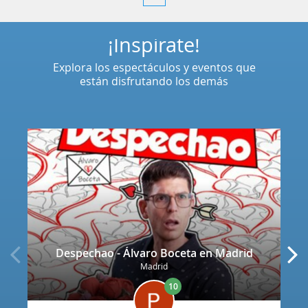
¡Inspírate!
Explora los espectáculos y eventos que
están disfrutando los demás
Despechao - Álvaro Boceta en Madrid
Madrid
10