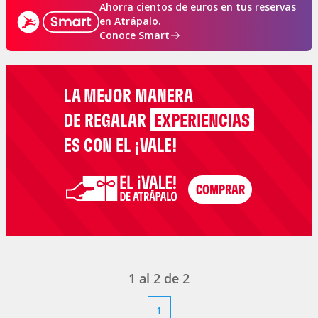
Ahorra cientos de euros en tus reservas
en Atrápalo.
Conoce Smart
LA MEJOR MANERA
DE REGALAR
EXPERIENCIAS
ES CON EL ¡VALE!
1
al
2
de
2
1