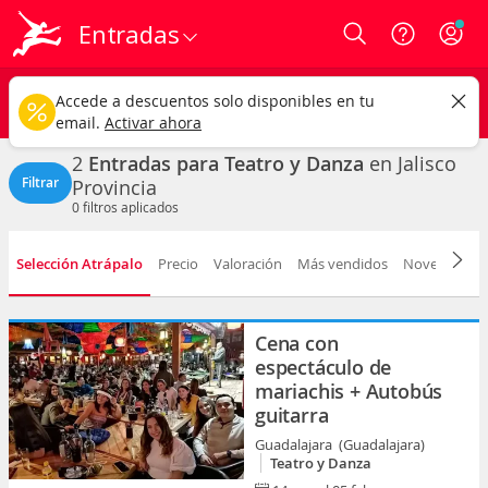
Entradas
Login
Jalisco
CAMBIAR
Accede a descuentos solo disponibles en tu
Teatro y Danza
Cualquier fecha
email.
Activar ahora
2
Entradas para Teatro y Danza
en Jalisco
Filtrar
Provincia
0
filtros aplicados
Selección Atrápalo
Precio
Valoración
Más vendidos
Novedad
F
Cena con
espectáculo de
mariachis + Autobús
guitarra
Guadalajara (Guadalajara)
Teatro y Danza