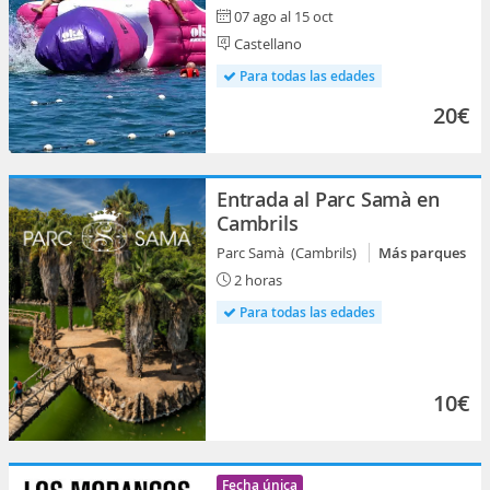
07 ago al 15 oct
Castellano
Para todas las edades
20€
Entrada al Parc Samà en
Cambrils
Parc Samà (Cambrils)
Más parques
2 horas
Para todas las edades
10€
Fecha única