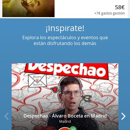
58€
+7€
gastos gestión
¡Inspírate!
Explora los espectáculos y eventos que
están disfrutando los demás
Despechao - Álvaro Boceta en Madrid
Madrid
10