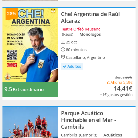
28%
Che! Argentina de Raúl
Alcaraz
Teatre Orfeó Reusenc
(Reus)
Monólogos
25 oct
80 minutos
Castellano, Argentino
Adultos
20€
desde
Ahorra
5,59€
14,41€
9.5
Extraordinario
+1€
gastos gestión
Parque Acuático
Hinchable en el Mar -
Cambrils
Cambrils (Cambrils)
Acuáticos