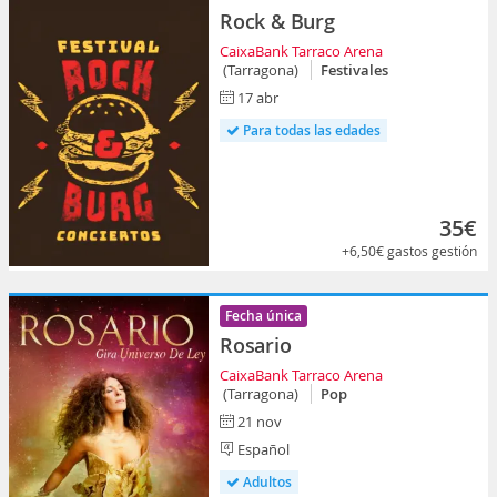
Rock & Burg
CaixaBank Tarraco Arena
(Tarragona)
Festivales
17 abr
Para todas las edades
35€
+6,50€
gastos gestión
Fecha única
Rosario
CaixaBank Tarraco Arena
(Tarragona)
Pop
21 nov
Español
Adultos