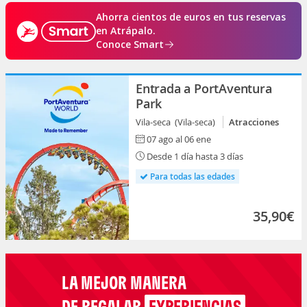
Ahorra cientos de euros en tus reservas
en Atrápalo.
Conoce Smart
Entrada a PortAventura
Park
Vila-seca (Vila-seca)
Atracciones
07 ago al 06 ene
Desde 1 día hasta 3 días
Para todas las edades
35,90€
LA MEJOR MANERA
DE REGALAR
EXPERIENCIAS