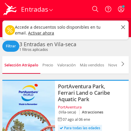
Entradas
Login
Vila-seca ciudad
CAMBIAR
Accede a descuentos solo disponibles en tu
Cualquier tipo
Cualquier fecha
email.
Activar ahora
3 Entradas en Vila-seca
Filtrar
1
filtros aplicados
Selección Atrápalo
Precio
Valoración
Más vendidos
Novedad
F
PortAventura Park,
Ferrari Land o Caribe
Aquatic Park
PortAventura
(Vila-seca)
Atracciones
07 ago al 06 ene
Para todas las edades