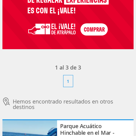
ES CON EL ¡VALE!
1
al
3
de
3
1
Hemos encontrado resultados en otros
destinos
Parque Acuático
Hinchable en el Mar -