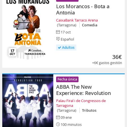
Los Morancos - Bota a
Antonia
CaixaBank Tarraco Arena
(Tarragona)
Comedia
17 oct
Español
Adultos
36€
+6€
gastos gestión
Fecha única
ABBA The New
Experience: Revolution
Palau Firal i de Congressos de
Tarragona
(Tarragona)
Tributos
09 ene
100 minutos