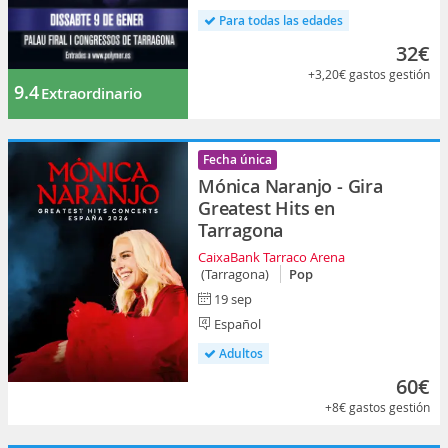
Para todas las edades
32€
+3,20€
gastos gestión
9.4
Extraordinario
Fecha única
Mónica Naranjo - Gira
Greatest Hits en
Tarragona
CaixaBank Tarraco Arena
(Tarragona)
Pop
19 sep
Español
Adultos
60€
+8€
gastos gestión