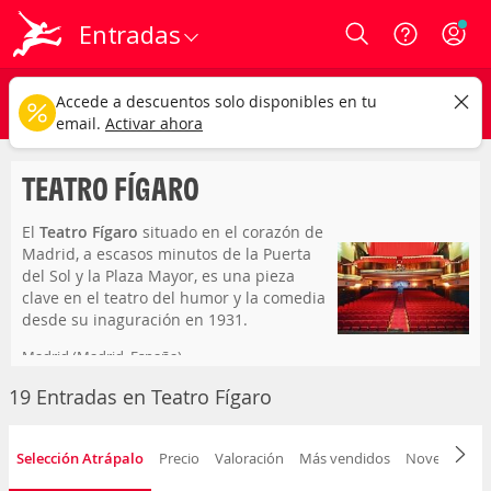
Entradas
Login
teatro fígaro
CAMBIAR
Accede a descuentos solo disponibles en tu
Cualquier tipo
Cualquier fecha
email.
Activar ahora
TEATRO FÍGARO
El
Teatro Fígaro
situado en el corazón de
Madrid, a escasos minutos de la Puerta
del Sol y la Plaza Mayor, es una pieza
clave en el teatro del humor y la comedia
desde su inaguración en 1931.
Madrid (Madrid, España)
Doctor Cortezo, 5
19 Entradas en Teatro Fígaro
Capacidad para 800 personas
Selección Atrápalo
Precio
Valoración
Más vendidos
Novedad
F