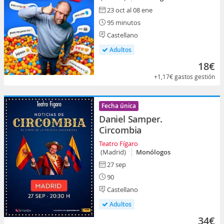
23 oct al 08 ene
95 minutos
Castellano
Adultos
18€
+1,17€
gastos gestión
Fecha única
Daniel Samper.
Circombia
Teatro Fígaro
(Madrid)
Monólogos
27 sep
90
Castellano
Adultos
34€