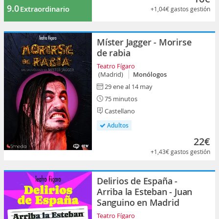
9.0
Extraordinario
+1,04€
gastos gestión
Míster Jagger - Morirse
de rabia
Teatro Fígaro
(Madrid)
Monólogos
29 ene al 14 may
75 minutos
Castellano
Adultos
22€
+1,43€
gastos gestión
Delirios de España -
Arriba la Esteban - Juan
Sanguino en Madrid
Teatro Fígaro