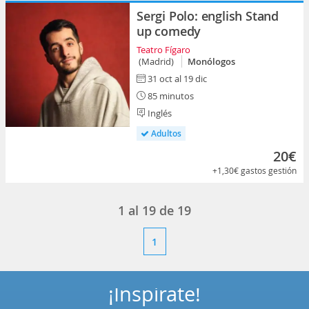
Sergi Polo: english Stand
up comedy
Teatro Fígaro
(Madrid)
Monólogos
31 oct al 19 dic
85 minutos
Inglés
Adultos
20€
+1,30€
gastos gestión
1
al
19
de
19
1
¡Inspírate!