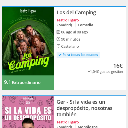
Los del Camping
Teatro Fígaro
(Madrid)
Comedia
06 ago al 08 ago
90 minutos
Castellano
Para todas las edades
16€
+1,04€
gastos gestión
9.1
Extraordinario
Ger - Si la vida es un
despropósito, nosotras
también
Teatro Fígaro
(Madrid)
Monólogos