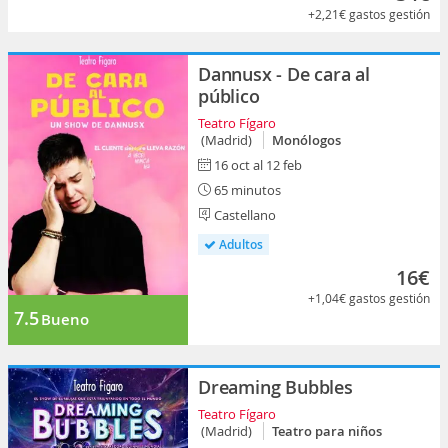
+2,21€
gastos gestión
Dannusx - De cara al
público
Teatro Fígaro
(Madrid)
Monólogos
16 oct al 12 feb
65 minutos
Castellano
Adultos
16€
+1,04€
gastos gestión
7.5
Bueno
Dreaming Bubbles
Teatro Fígaro
(Madrid)
Teatro para niños