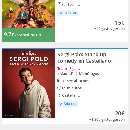
Castellano
Familiar
15€
+1€
gastos gestión
9.7
Extraordinario
Sergi Polo: Stand up
comedy en Castellano
Teatro Fígaro
(Madrid)
Monólogos
12 sep al 14 nov
85 minutos
Castellano
Adultos
20€
+1,30€
gastos gestión