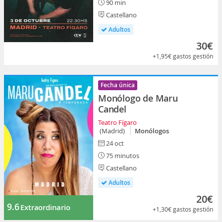
90 min
Castellano
Adultos
30€
+1,95€
gastos gestión
Fecha única
Monólogo de Maru
Candel
Teatro Fígaro
(Madrid)
Monólogos
24 oct
75 minutos
Castellano
Adultos
20€
9.6
Extraordinario
+1,30€
gastos gestión