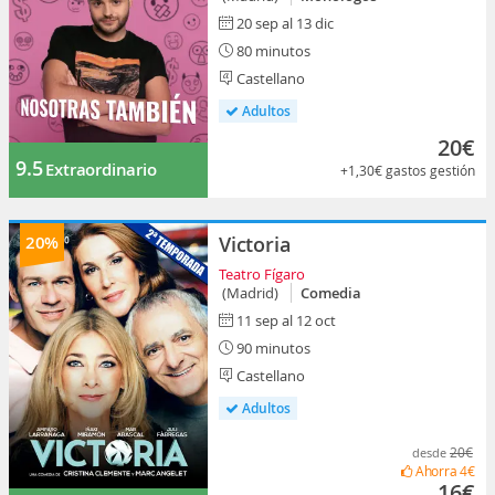
20 sep al 13 dic
80 minutos
Castellano
Adultos
20€
9.5
Extraordinario
+1,30€
gastos gestión
20%
Victoria
Teatro Fígaro
(Madrid)
Comedia
11 sep al 12 oct
90 minutos
Castellano
Adultos
20€
desde
Ahorra
4€
16€