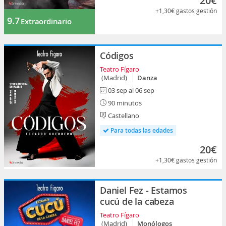
20€
+1,30€
gastos gestión
9.7
Extraordinario
Códigos
Teatro Fígaro
(Madrid)
Danza
03 sep al 06 sep
90 minutos
Castellano
Para todas las edades
20€
+1,30€
gastos gestión
Daniel Fez - Estamos
cucú de la cabeza
Teatro Fígaro
(Madrid)
Monólogos