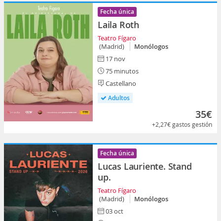
Fecha única
Laila Roth
Teatro Fígaro
(Madrid)
Monólogos
17 nov
75 minutos
Castellano
Adultos
35€
+2,27€
gastos gestión
Fecha única
Lucas Lauriente. Stand
up.
Teatro Fígaro
(Madrid)
Monólogos
03 oct