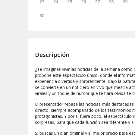
23
24
25
26
27
28
29
30
Descripción
¿Te imaginas vivir las noticias de la semana como 
propone este espectáculo único, donde el informa
experiencia divertida y sorprendente. Bajo la batut
se convierte en un noticiero en vivo que mezcla actu
virales y un toque de humor que te hará olvidarte de
El presentador repasa las noticias más destacadas
directo, siempre acompañado de los testimonios má
protagonistas. Y por si fuera poco, el espectácul
sorpresas, para que cada función sea diferente y s
Si buscas un plan original y el mejor precio para es