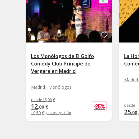
Los Monólogos de El Golfo
La Hor
Comedy Club Príncipe de
Comed
Vergara en Madrid
Madrid
Madrid · Monólogos
desde
16
,
00
€
12
-
25
%
desde
,
00
€
25
,
00
+
0
,
50
€
gastos gestión