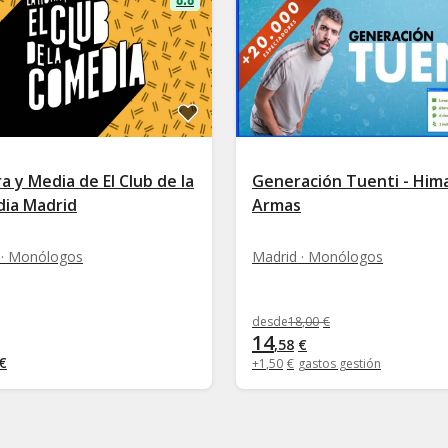
a y Media de El Club de la
Generación Tuenti - Him
ia Madrid
Armas
 · Monólogos
Madrid · Monólogos
desde
18
,
00
€
14
,
58
€
€
+
1
,
50
€
gastos gestión