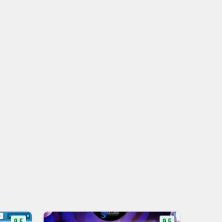
9.5
9.5