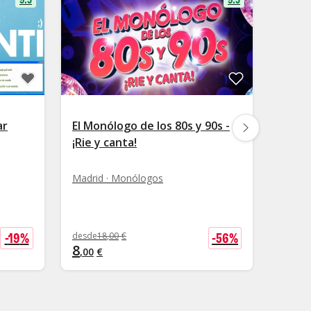
ar
El Monólogo de los 80s y 90s -
Club 
¡Rie y canta!
Monól
Madrid · Monólogos
Madrid
desde
1
10
-
19
%
-
56
%
desde
18
,
00
€
,
80
8
,
00
€
+
1
,
50
€