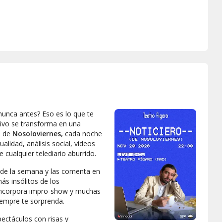
nunca antes? Eso es lo que te
tivo se transforma en una
a de
Nosoloviernes,
cada noche
alidad, análisis social, vídeos
 cualquier telediario aburrido.
 de la semana y las comenta en
s insólitos de los
o incorpora impro-show y muchas
iempre te sorprenda.
pectáculos con risas y