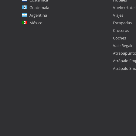
Costa Rica
Hoteles
Guatemala
Vuelo+Hotel
Argentina
Viajes
México
Escapadas
Cruceros
Coches
Vale Regalo
Atrapapunt
Atrápalo Em
Atrápalo Sm