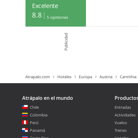
Excelente
8.8
5
opiniones
Publicidad
Atrapalo.com
Hoteles
Europa
Austria
Carinthia
Atrápalo en el mundo
Producto
Chile
Entradas
Colombia
Actividades
Perú
Vuelos
Panamá
Trenes