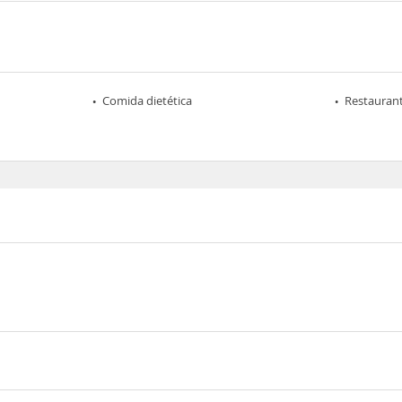
Comida dietética
Restaurant
üduferstraße 66