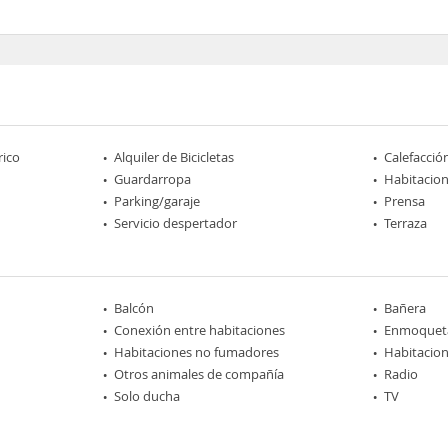
rico
Alquiler de Bicicletas
Calefacció
Guardarropa
Habitacio
Parking/garaje
Prensa
Servicio despertador
Terraza
Balcón
Bañera
Conexión entre habitaciones
Enmoquet
Habitaciones no fumadores
Habitacion
Otros animales de compañía
Radio
Solo ducha
TV