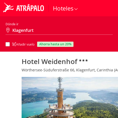
Hoteles
Dónde ir
ahorra hasta un 20%
Añadir vuelo
Hotel Weidenhof
Wörthersee-Süduferstraße 66, Klagenfurt, Carinthia (A