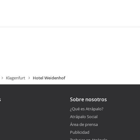
Klagenfurt
Hotel Weidenhof
s
Sobre nosotros
¿Qué es Atrápalo?
Atrápalo Social
Área de prensa
Publicidad