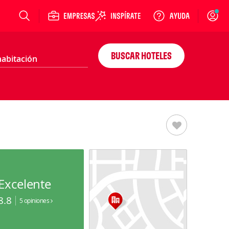
Login
BUSCAR HOTELES
Excelente
8.8
5 opiniones