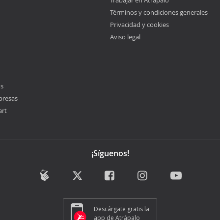
Trabajar en Atrápalo
Términos y condiciones generales
Privacidad y cookies
Aviso legal
os
presas
art
¡Síguenos!
Descárgate gratis la
app de Atrápalo