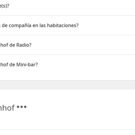
(s)?
 de compañía en las habitaciones?
 compañía en las habitaciones
nhof de Radio?
n de Radio
hof de Mini-bar?
n de Mini-bar
nhof