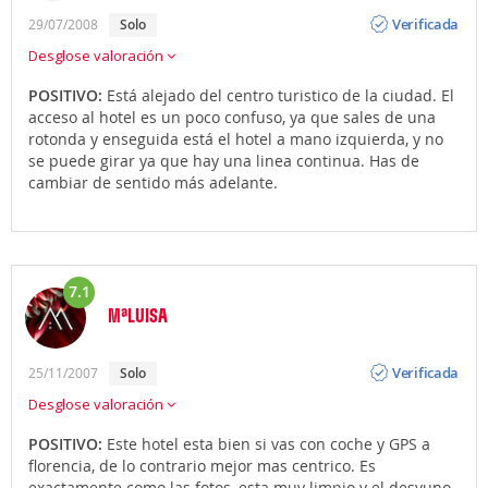
Opinión
Verificada
29/07/2008
solo
Desglose valoración
POSITIVO:
Está alejado del centro turistico de la ciudad. El
acceso al hotel es un poco confuso, ya que sales de una
rotonda y enseguida está el hotel a mano izquierda, y no
se puede girar ya que hay una linea continua. Has de
cambiar de sentido más adelante.
7.1
MªLUISA
Opinión
Verificada
25/11/2007
solo
Desglose valoración
POSITIVO:
Este hotel esta bien si vas con coche y GPS a
florencia, de lo contrario mejor mas centrico. Es
exactamente como las fotos, esta muy limpio y el desyuno