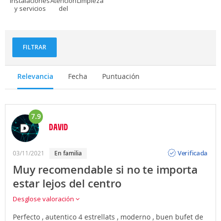
Instalaciones
Atención
Limpieza
y servicios
del
personal
FILTRAR
Relevancia
Fecha
Puntuación
7.9
DAVID
Opinión
Verificada
03/11/2021
en familia
Muy recomendable si no te importa
estar lejos del centro
Desglose valoración
Perfecto , autentico 4 estrellats , moderno , buen bufet de