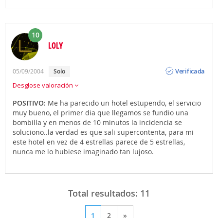
10
LOLY
Opinión
Verificada
05/09/2004
solo
Desglose valoración
POSITIVO:
Me ha parecido un hotel estupendo, el servicio
muy bueno, el primer dia que llegamos se fundio una
bombilla y en menos de 10 minutos la incidencia se
soluciono..la verdad es que sali supercontenta, para mi
este hotel en vez de 4 estrellas parece de 5 estrellas,
nunca me lo hubiese imaginado tan lujoso.
Total resultados:
11
1
2
»