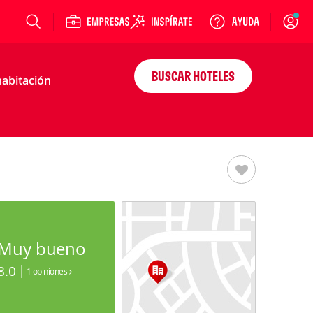
Login
BUSCAR HOTELES
Muy bueno
8.0
1 opiniones