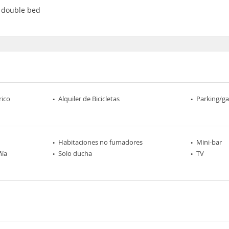
1 double bed
rico
Alquiler de Bicicletas
Parking/ga
Habitaciones no fumadores
Mini-bar
ñía
Solo ducha
TV