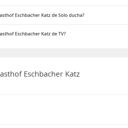
bacher Katz disponen de Mini-bar
gasthof Eschbacher Katz de Solo ducha?
bacher Katz disponen de Solo ducha
asthof Eschbacher Katz de TV?
bacher Katz disponen de TV
asthof Eschbacher Katz