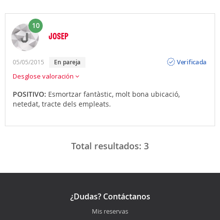
10
JOSEP
Opinión
Verificada
05/05/2015
en pareja
Desglose valoración
POSITIVO:
Esmortzar fantàstic, molt bona ubicació,
netedat, tracte dels empleats.
Total resultados:
3
¿Dudas? Contáctanos
Mis reservas