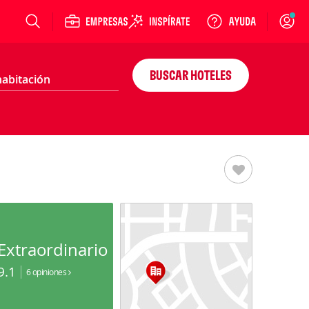
Login
BUSCAR HOTELES
Extraordinario
9.1
6 opiniones