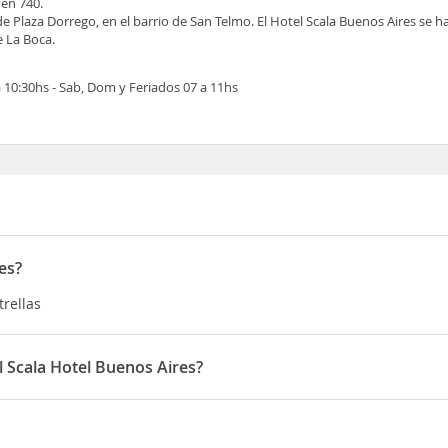
yen 740.
e Plaza Dorrego, en el barrio de San Telmo. El Hotel Scala Buenos Aires se ha
 La Boca.
 10:30hs - Sab, Dom y Feriados 07 a 11hs
es?
trellas
l Scala Hotel Buenos Aires?
a salida 11hs