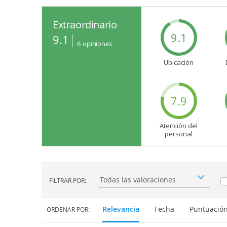
Extraordinario
9.1
9.1
6
opiniones
Ubicación
7.9
Atención del
personal
FILTRAR POR:
Filtrar por:
Relevancia
Fecha
Puntuació
ORDENAR POR: