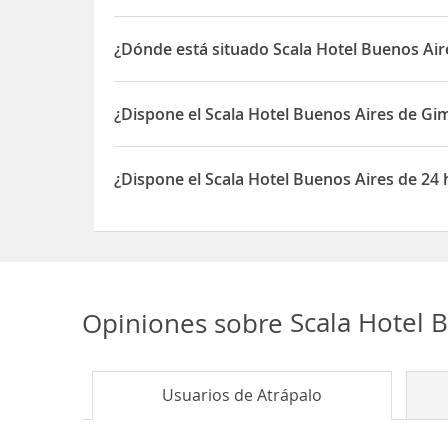
Dirección Bernardo de Irigoyen 740.
Ubicado a 15 minutos a pie de Plaza Dorrego, en e
¿Dónde está situado Scala Hotel Buenos Air
a 3.5 km de La Boca.
El Scala Hotel Buenos Aires está situado en Berna
¿Dispone el Scala Hotel Buenos Aires de Gi
Sí, el Scala Hotel Buenos Aires dispone de Gimnas
¿Dispone el Scala Hotel Buenos Aires de 24
Sí, el Scala Hotel Buenos Aires dispone de 24 hor
Opiniones sobre
Scala Hotel 
Usuarios de
Atrápalo