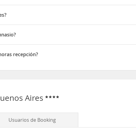
l barrio de San Telmo. El Hotel Scala Buenos Aires se halla a 2 km
es?
rdo de Irigoyen 740
mnasio?
io
 horas recepción?
as recepción
Buenos Aires
Usuarios de Booking