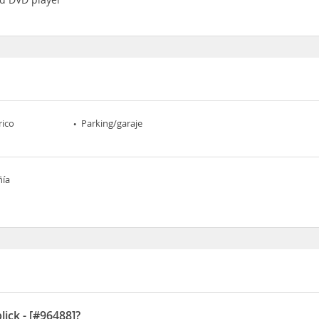
rico
Parking/garaje
ñía
ick - [#96488]?