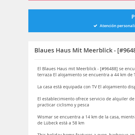
P
Atención personal
Blaues Haus Mit Meerblick - [#964
El Blaues Haus mit Meerblick - [#96488] se enc
terraza El alojamiento se encuentra a 44 km d
La casa está equipada con TV El alojamiento dis
El establecimiento ofrece servicio de alquiler d
practicar ciclismo y pesca
Wismar se encuentra a 14 km de la casa, mientr
de Lübeck está a 58 km
This holiday home features a oven, barbecue a