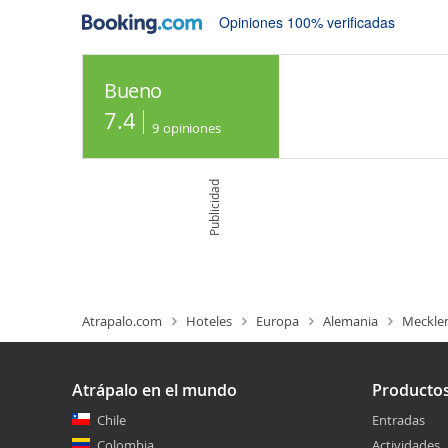
Opiniones 100% verificadas
Bueno
7.4
9
opiniones
Publicidad
Atrapalo.com
Hoteles
Europa
Alemania
Meckle
Atrápalo en el mundo
Producto
Chile
Entradas
Colombia
Actividades