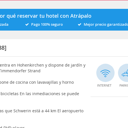
or qué reservar tu hotel con Atrápalo
izada
Pago 100% seguro
Mejor precio garantizad
88]
uentra en Hohenkirchen y dispone de jardín y
e Timmendorfer Strand
pone de cocina con lavavajillas y horno
INTERNET
PARK
e bicicletas En las inmediaciones se puede
as que Schwerin está a 44 km El aeropuerto
nd DVD player