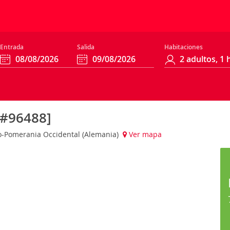
Entrada
Salida
Habitaciones
[#96488]
o-Pomerania Occidental (Alemania)
Ver mapa