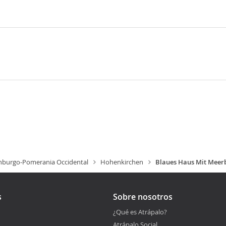
nburgo-Pomerania Occidental
Hohenkirchen
Blaues Haus Mit Meerbl
s
Sobre nosotros
¿Qué es Atrápalo?
Atrápalo Social