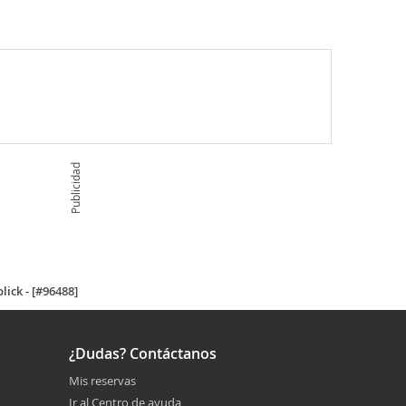
Publicidad
ick - [#96488]
¿Dudas? Contáctanos
Mis reservas
Ir al Centro de ayuda