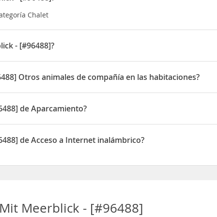
categoría Chalet
ick - [#96488]?
tuado en Wohlenberger Wiek Nr.6
96488] Otros animales de compañía en las habitaciones?
ite Otros animales de compañía en las habitaciones
96488] de Aparcamiento?
one de Aparcamiento
6488] de Acceso a Internet inalámbrico?
ne de Acceso a Internet inalámbrico
Mit Meerblick - [#96488]