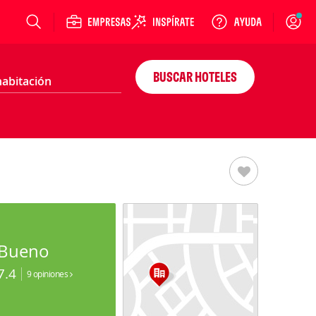
Login
BUSCAR HOTELES
Bueno
7.4
9 opiniones