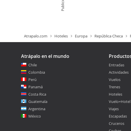
Publicidad
Atrapalo.com
Hoteles
Europa
República Checa
Atrápalo en el mundo
Producto
Chile
Entradas
Colombia
Actividades
Perú
Vuelos
Panamá
Trenes
Costa Rica
Hoteles
Guatemala
Vuelo+Hotel
Argentina
Viajes
México
Escapadas
Cruceros
Coches