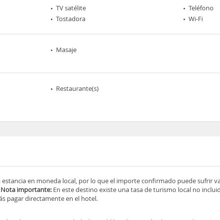
TV satélite
Teléfono
Tostadora
Wi-Fi
Masaje
Restaurante(s)
a estancia en moneda local, por lo que el importe confirmado puede sufrir v
.
Nota importante:
En este destino existe una tasa de turismo local no incluid
s pagar directamente en el hotel.