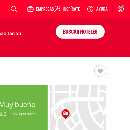
Login
BUSCAR HOTELES
Muy bueno
8.2
1568 opiniones