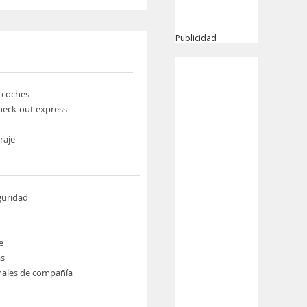
Publicidad
e coches
heck-out express
raje
guridad
e
s
males de compañía