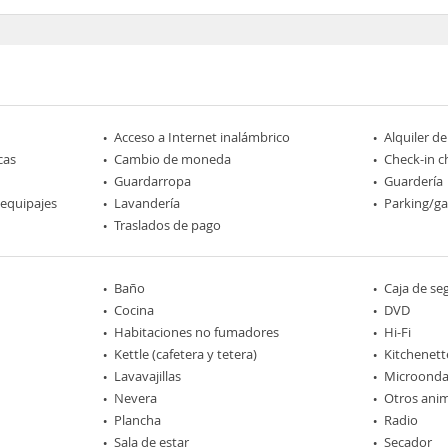
Acceso a Internet inalámbrico
Alquiler d
cas
Cambio de moneda
Check-in c
Guardarropa
Guardería
 equipajes
Lavandería
Parking/ga
Traslados de pago
Baño
Caja de se
Cocina
DVD
Habitaciones no fumadores
Hi-Fi
Kettle (cafetera y tetera)
Kitchenett
Lavavajillas
Microonda
Nevera
Otros ani
Plancha
Radio
Sala de estar
Secador