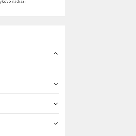
rykovo nádraží
ží