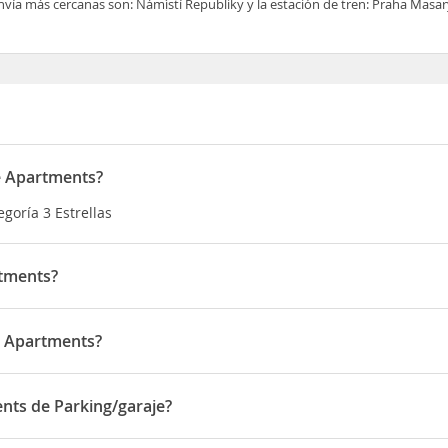
nvía más cercanas son: Námìstí Republiky y la estación de tren: Praha Masa
e Apartments?
goría 3 Estrellas
rtments?
: Námìstí Republiky y la estación de tren: Praha Masarykovo nádra
e Apartments?
do en STUPARTSKA 9
nts de Parking/garaje?
 de Parking/garaje