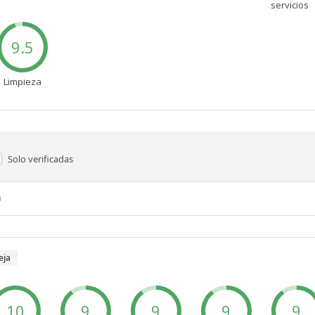
servicios
9.5
Limpieza
Solo verificadas
n
eja
10
9
9
9
9