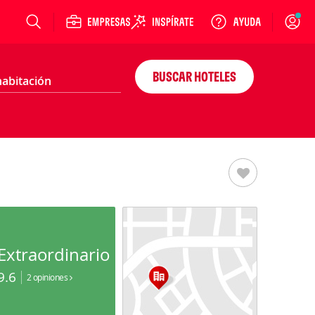
Login
BUSCAR HOTELES
Extraordinario
9.6
2 opiniones