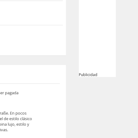
Publicidad
 ser pagada
traße. En pocos
 de estilo clásico
na lujo, estilo y
ivas.