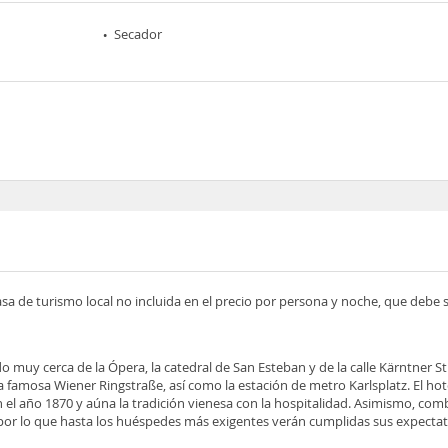
Secador
asa de turismo local no incluida en el precio por persona y noche, que debe
ado muy cerca de la Ópera, la catedral de San Esteban y de la calle Kärntner S
 famosa Wiener Ringstraße, así como la estación de metro Karlsplatz. El hotel
 el año 1870 y aúna la tradición vienesa con la hospitalidad. Asimismo, combi
, por lo que hasta los huéspedes más exigentes verán cumplidas sus expectat