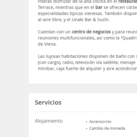
Podrás disfrutar de la alta cocina en el
restaura
Terrace, mientras que en el
bar
se ofrecen cócte
especialidades típicas vienesas. También disp
al aire libre, y el Unaki Bar & Sushi.
Cuentan con un
centro de negocios
y para reuni
reuniones multifuncionales, así como la “Quadri
de Viena.
Las lujosas habitaciones disponen de baño con s
(con cargo), radio, televisión vía satélite, menaj
minibar, caja fuerte de alquiler y aire acondicio
Servicios
Alojamiento
Ascensor/es
Cambio de moneda