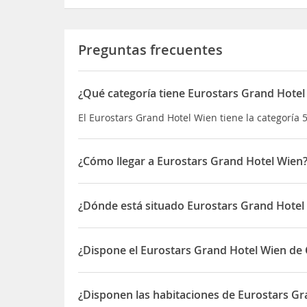
Preguntas frecuentes
¿Qué categoría tiene Eurostars Grand Hotel
El Eurostars Grand Hotel Wien tiene la categoría 5
¿Cómo llegar a Eurostars Grand Hotel Wien
Este hotel de lujo está situado muy cerca de la Ó
andando llegará a la famosa Wiener Ringstraße, así
¿Dónde está situado Eurostars Grand Hotel
construyó en el año 1870 y aúna la tradición viene
por lo que hasta los huéspedes más exigentes ve
El Eurostars Grand Hotel Wien está situado en Ka
¿Dispone el Eurostars Grand Hotel Wien de 
Sí, el Eurostars Grand Hotel Wien dispone de Caja
¿Disponen las habitaciones de Eurostars Gr