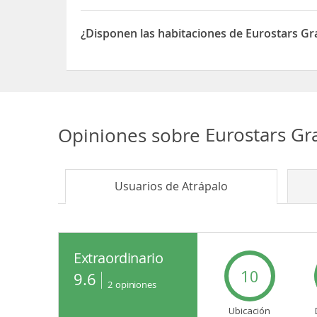
Sí, las habitaciones del Eurostars Grand Hotel W
¿Disponen las habitaciones de Eurostars G
Sí, las habitaciones del Eurostars Grand Hotel W
Opiniones sobre
Eurostars G
Usuarios de
Atrápalo
Extraordinario
10
9.6
2
opiniones
Ubicación