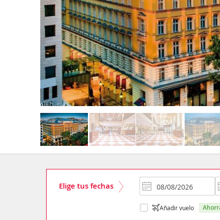
Elige tus fechas
ahor
Añadir vuelo