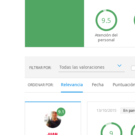
9.5
Atención del
personal
FILTRAR POR:
Filtrar por:
Relevancia
Fecha
Puntuació
ORDENAR POR:
13/10/2015
en par
9.1
9
JUAN