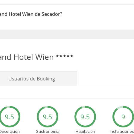
ien disponen de Radio
rand Hotel Wien de Secador?
ien disponen de Secador
rand Hotel Wien
Usuarios de Booking
9.5
9.5
9.5
9
Decoración
Gastronomía
Habitación
Instalaciones