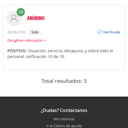
10
ANÓNIMO
Opinión
Verificada
28/08/2006
solo
Desglose valoración
POSITIVO:
Situación, servicio, desayuno, y sobre todo el
personal calificación 10 de 10.
Total resultados:
3
¿Dudas? Contáctanos
Mis reservas
Ir al Centro de ayuda