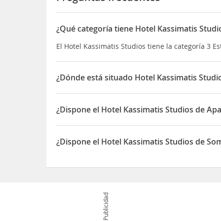
¿Qué categoría tiene Hotel Kassimatis Studi
El Hotel Kassimatis Studios tiene la categoría 3 Es
¿Dónde está situado Hotel Kassimatis Studi
El Hotel Kassimatis Studios está situado en Imerov
¿Dispone el Hotel Kassimatis Studios de Ap
Sí, el Hotel Kassimatis Studios dispone de Aparc
¿Dispone el Hotel Kassimatis Studios de Som
Sí, el Hotel Kassimatis Studios dispone de Sombri
Publicidad