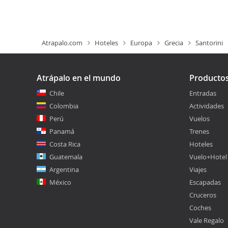
Atrapalo.com
Hoteles
Europa
Grecia
Santorini
Atrápalo en el mundo
Producto
Chile
Entradas
Colombia
Actividades
Perú
Vuelos
Panamá
Trenes
Costa Rica
Hoteles
Guatemala
Vuelo+Hotel
Argentina
Viajes
México
Escapadas
Cruceros
Coches
Vale Regalo