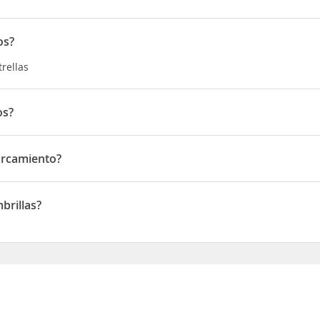
os?
trellas
os?
iglio Thiras
arcamiento?
amiento
brillas?
llas