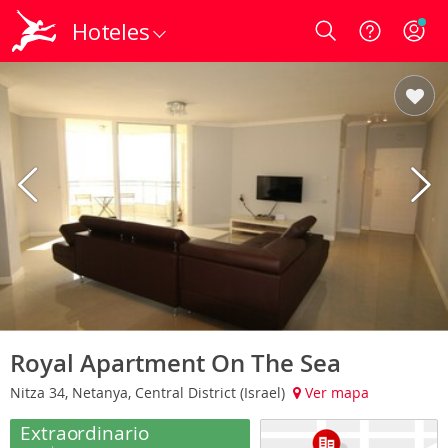
Hoteles
Login
Royal Apartment On The Sea
Nitza 34, Netanya, Central District (Israel)
Ver mapa
Extraordinario