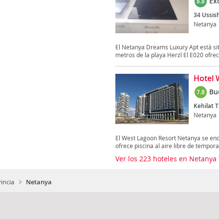
Ex
8.8
34 Ussish
Netanya
El Netanya Dreams Luxury Apt está sit
metros de la playa Herzl El E020 ofrece
Hotel 
Bu
7.8
Kehilat T
Netanya
El West Lagoon Resort Netanya se encu
ofrece piscina al aire libre de tempora
Ver los 223 hoteles en Netanya
vincia
Netanya