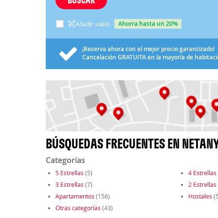
ahorra hasta un 20%
Añadir vuelo
¡Reserva ahora con el mejor precio garantizado!
Cancelación
GRATUITA
en la mayoría de habitac
BÚSQUEDAS FRECUENTES EN NETAN
Categorías
5 Estrellas
(5)
4 Estrellas
3 Estrellas
(7)
2 Estrellas
Apartamentos
(156)
Hostales
(5
Otras categorías
(43)