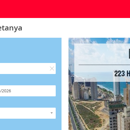
etanya
223 