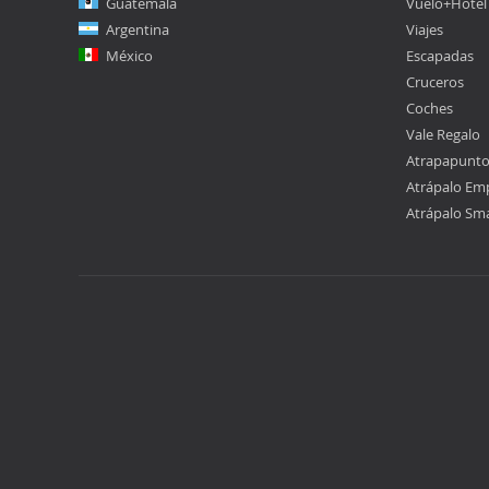
Guatemala
Vuelo+Hotel
Argentina
Viajes
México
Escapadas
Cruceros
Coches
Vale Regalo
Atrapapunt
Atrápalo Em
Atrápalo Sm