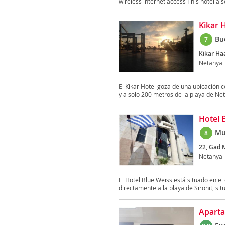
wireless internet access This hotel als
Kikar 
Bu
7
Kikar Ha
Netanya
El Kikar Hotel goza de una ubicación c
y a solo 200 metros de la playa de Net
Hotel 
Mu
8
22, Gad 
Netanya
El Hotel Blue Weiss está situado en e
directamente a la playa de Sironit, sit
Aparta