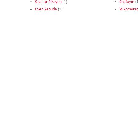
Sha`ar Efrayim
(1)
Shefaym
(1
Even Yehuda
(1)
Mikhmoret