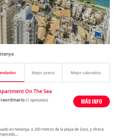
etanya
endados
Mejor precio
Mejor valorados
Apartment On The Sea
traordinario
(1 opiniones)
MÁS INFO
tuado en Netanya, a 200 metros de la playa de Zanz, y ofrece
mporada,...