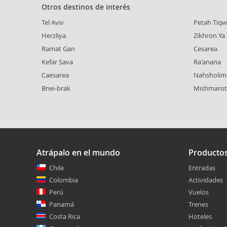
Otros destinos de interés
Tel Aviv
Petah Tiq
Herzliya
Zikhron Y
Ramat Gan
Cesarea
Kefar Sava
Ra'anana
Caesarea
Nahsholim
Bnei-brak
Mishmarot
Atrápalo en el mundo
Producto
Chile
Entradas
Colombia
Actividades
Perú
Vuelos
Panamá
Trenes
Costa Rica
Hoteles