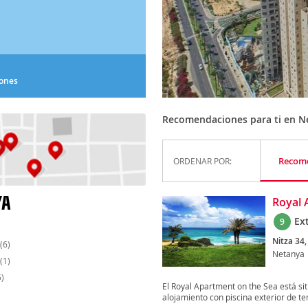
iones
Recomendaciones para ti en N
Recom
ORDENAR POR:
YA
Royal 
Ex
9
Nitza 34,
(6)
Netanya
(1)
)
El Royal Apartment on the Sea está si
alojamiento con piscina exterior de te