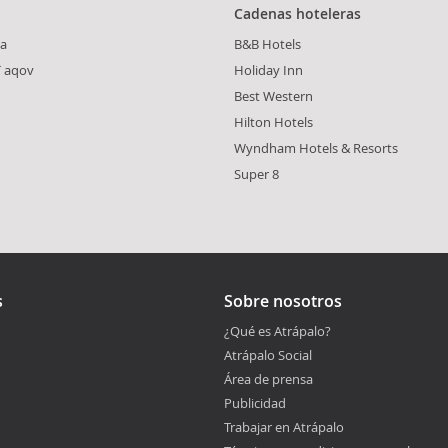
Cadenas hoteleras
wa
B&B Hotels
a`aqov
Holiday Inn
Best Western
Hilton Hotels
Wyndham Hotels & Resorts
Super 8
s
Sobre nosotros
¿Qué es Atrápalo?
Atrápalo Social
Área de prensa
Publicidad
Trabajar en Atrápalo