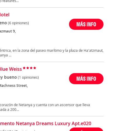
o features...
Hotel
eno
(6 opiniones)
MÁS INFO
azmaut 9,
éntrica, en la zona del paseo marítimo y la plaza de Ha'atzmaut,
anya ...
Blue Weiss
y bueno
(1 opiniones)
MÁS INFO
Machness Street,
l corazón de Netanya y cuenta con un ascensor que lleva
uada a 200...
mento Netanya Dreams Luxury Apt.e020