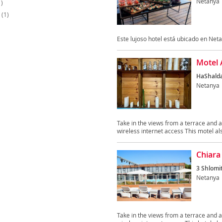
Netanya
)
(1)
Este lujoso hotel está ubicado en Net
Motel 
HaShalda
Netanya
Take in the views from a terrace and
wireless internet access This motel als
Chiara
3 Shlomit
Netanya
Take in the views from a terrace and