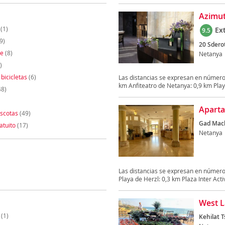
Azimut
(1)
Ex
9.5
9)
20 Sderot
te
(8)
Netanya
)
 bicicletas
(6)
Las distancias se expresan en número
km Anfiteatro de Netanya: 0,9 km Playa
48)
Aparta
scotas
(49)
Gad Mach
atuito
(17)
Netanya
Las distancias se expresan en números
Playa de Herzl: 0,3 km Plaza Inter Activ
West L
(1)
Kehilat T