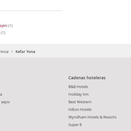
rayim
(1)
(1)
vincia
Kefar Yona
Cadenas hoteleras
B&B Hotels
wa
Holiday Inn
a`aqov
Best Western
Hilton Hotels
Wyndham Hotels & Resorts
Super 8