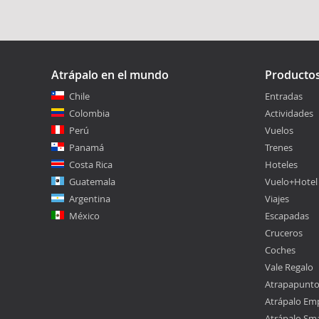
Atrápalo en el mundo
Producto
Chile
Entradas
Colombia
Actividades
Perú
Vuelos
Panamá
Trenes
Costa Rica
Hoteles
Guatemala
Vuelo+Hotel
Argentina
Viajes
México
Escapadas
Cruceros
Coches
Vale Regalo
Atrapapunt
Atrápalo Em
Atrápalo Sm