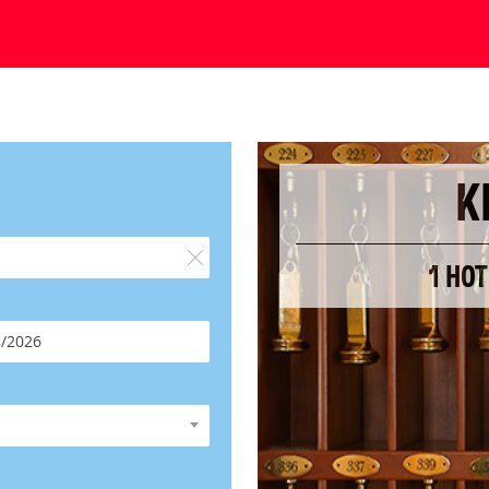
K
1 HOT