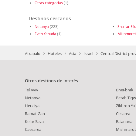
Otras categorías
(1)
Destinos cercanos
Netanya
(223)
Sha`ar Ef
Even Yehuda
(1)
Mikhmoret
Atrapalo
Hoteles
Asia
Israel
Central District pro
Otros destinos de interés
Tel Aviv
Bnei-brak
Netanya
Petah Tiq
Herzliya
Zikhron Y
Ramat Gan
Cesarea
Kefar Sava
Ra'anana
Caesarea
Mishmarot