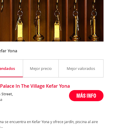
efar Yona
endados
Mejor precio
Mejor valorados
 Palace In The Village Kefar Yona
 Street,
MÁS INFO
na
ona se encuentra en Kefar Yona y ofrece jardín, piscina al aire
..