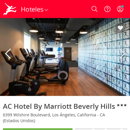
Hoteles
Login
AC Hotel By Marriott Beverly Hills
6399 Wilshire Boulevard, Los Ángeles, California - CA
(Estados Unidos)