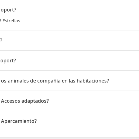
roport?
3 Estrellas
?
de cinco minutos en coche de Palacio de deportes Elispace y Catedr
acio de Chantilly y a 3,3 km de Museo Departamental de Oise
roport?
 rue Jacques Goddet
tros animales de compañía en las habitaciones?
s animales de compañía en las habitaciones
e Accesos adaptados?
ccesos adaptados
e Aparcamiento?
parcamiento