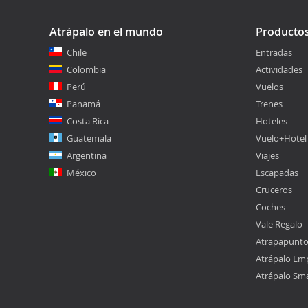
Atrápalo en el mundo
Producto
Chile
Entradas
Colombia
Actividades
Perú
Vuelos
Panamá
Trenes
Costa Rica
Hoteles
Guatemala
Vuelo+Hotel
Argentina
Viajes
México
Escapadas
Cruceros
Coches
Vale Regalo
Atrapapunt
Atrápalo Em
Atrápalo Sm