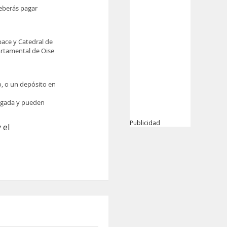
deberás pagar
pace y Catedral de
artamental de Oise
o, o un depósito en
legada y pueden
Publicidad
 el