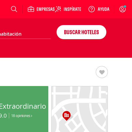
Login
BUSCAR HOTELES
Extraordinario
9.0
18 opiniones