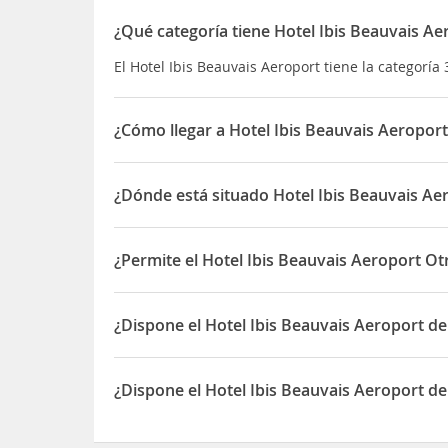
¿Qué categoría tiene Hotel Ibis Beauvais Ae
El Hotel Ibis Beauvais Aeroport tiene la categoría 
¿Cómo llegar a Hotel Ibis Beauvais Aeroport
Ibis Beauvais Aeroport de Beauvais está a menos 
Además, este hotel se encuentra a 51,9 km de Pal
¿Dónde está situado Hotel Ibis Beauvais Ae
El Hotel Ibis Beauvais Aeroport está situado en 1
¿Permite el Hotel Ibis Beauvais Aeroport O
Sí, el Hotel Ibis Beauvais Aeroport permite Otro
¿Dispone el Hotel Ibis Beauvais Aeroport d
Sí, el Hotel Ibis Beauvais Aeroport dispone de A
¿Dispone el Hotel Ibis Beauvais Aeroport d
Sí, el Hotel Ibis Beauvais Aeroport dispone de A