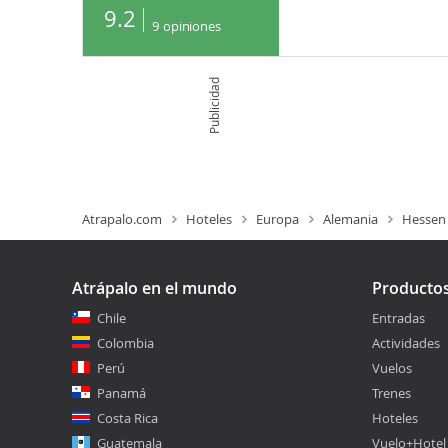
9.2
9
opiniones
Publicidad
Atrapalo.com
Hoteles
Europa
Alemania
Hessen
Atrápalo en el mundo
Producto
Chile
Entradas
Colombia
Actividades
Perú
Vuelos
Panamá
Trenes
Costa Rica
Hoteles
Guatemala
Vuelo+Hotel