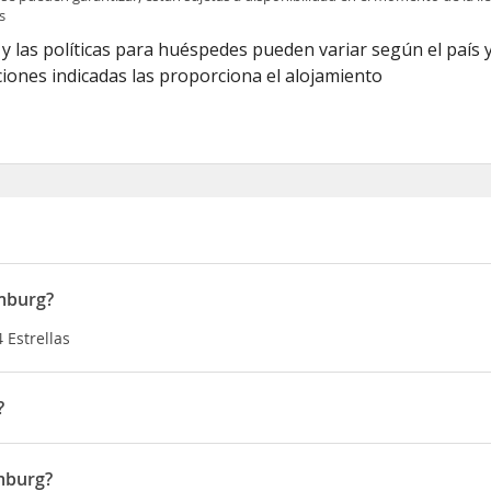
s
y las políticas para huéspedes pueden variar según el país y
iones indicadas las proporciona el alojamiento
omburg?
 Estrellas
?
rg de Bad Homburg vor der Höhe, apenas te separarán 15 minutos 
he Además, este hotel de 4 estrellas se encuentra a 18,4 km de F
mburg?