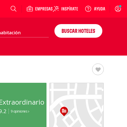
Login
BUSCAR HOTELES
Extraordinario
9.2
9 opiniones