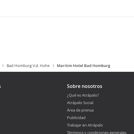
Bad Homburg V.d. Hohe
Maritim Hotel Bad Homburg
s
Sobre nosotros
¿Qué es Atrápalo?
Atrápalo Social
Área de prensa
Publicidad
Trabajar en Atrápalo
Términos y condiciones generales