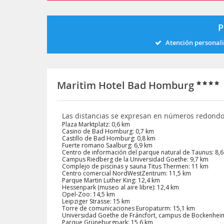
P
Atención personal
Maritim Hotel Bad Homburg
Las distancias se expresan en números redond
Plaza Marktplatz: 0,6 km
Casino de Bad Homburg: 0,7 km
Castillo de Bad Homburg: 0,8 km
Fuerte romano Saalburg: 6,9 km
Centro de información del parque natural de Taunus: 8,
Campus Riedberg de la Universidad Goethe: 9,7 km
Complejo de piscinas y sauna Titus Thermen: 11 km
Centro comercial NordWestZentrum: 11,5 km
Parque Martin Luther King: 12,4 km
Hessenpark (museo al aire libre): 12,4 km
Opel-Zoo: 14,5 km
Leipziger Strasse: 15 km
Torre de comunicaciones Europaturm: 15,1 km
Universidad Goethe de Fráncfort, campus de Bockenhei
Parque Grüneburgpark: 15,6 km