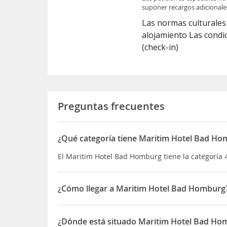
suponer recargos adicionale
Las normas culturales 
alojamiento Las condic
(check-in)
Preguntas frecuentes
¿Qué categoría tiene Maritim Hotel Bad H
El Maritim Hotel Bad Homburg tiene la categoría 4
¿Cómo llegar a Maritim Hotel Bad Homburg
Si decides alojarte en Maritim Hotel Bad Hombu
comercial NordWestZentrum y Plaza Konstablerwac
¿Dónde está situado Maritim Hotel Bad Ho
Fráncfort y a 16,5 km de Distrito comercial Zeil