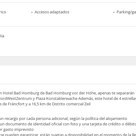
rico
Accesos adaptados
Parking/ga
ñía
itim Hotel Bad Homburg de Bad Homburg vor der Höhe, apenas te separarán
NordWestZentrum y Plaza Konstablerwache Además, este hotel de 4 estrellas
 de Fráncfort y a 16,5 km de Distrito comercial Zeil
 un recargo por cada persona adicional, según la política del alojamiento
 un documento de identidad oficial con foto y una tarjeta de crédito o débit
ier gasto imprevisto
 se pueden garantizar, están sujetas a disponibilidad en el momento de la l