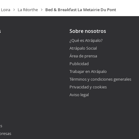
 Loira
La Réorthe
Bed & Breakfast La Metairie Du Pont
s
Sobre nosotros
¿Qué es Atrápalo?
Atrápalo Social
Área de prensa
Publicidad
Trabajar en Atrápalo
Términos y condiciones generales
Privacidad y cookies
Aviso legal
os
presas