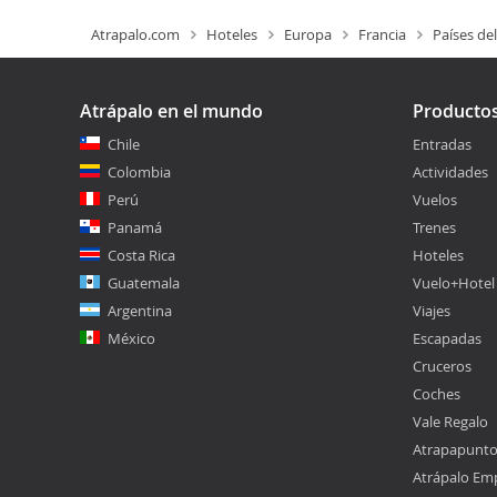
Atrapalo.com
Hoteles
Europa
Francia
Países del
Atrápalo en el mundo
Producto
Chile
Entradas
Colombia
Actividades
Perú
Vuelos
Panamá
Trenes
Costa Rica
Hoteles
Guatemala
Vuelo+Hotel
Argentina
Viajes
México
Escapadas
Cruceros
Coches
Vale Regalo
Atrapapunt
Atrápalo Em