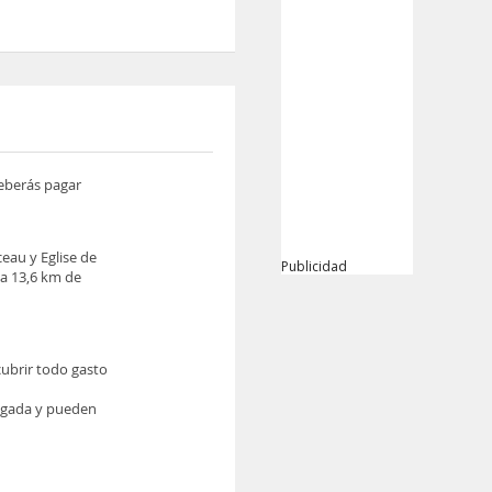
deberás pagar
au y Eglise de
Publicidad
a 13,6 km de
cubrir todo gasto
legada y pueden