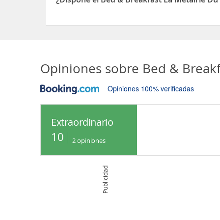
Sí, el Bed & Breakfast La Metairie Du Pont dispo
Opiniones sobre
Bed & Breakf
Opiniones 100% verificadas
Extraordinario
10
2
opiniones
Publicidad