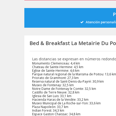
P
Atención personal
Bed & Breakfast La Metairie Du P
Las distancias se expresan en números redond
Monumento Clemenceau: 4,4 km
Chateau de Sainte-Hermine: 4,5 km
Eglise de Sainte-Hermine: 4,6 km
Parque natural regional de la Marisma de Poitou: 13,6 k
Priorato de Grammont: 27,3 km
Reserva natural de Saint-Denis-du-Payré: 30,9 km
Museo de Fontenay: 32,5 km
Notre Dame de Fontenay le Comte: 32,5 km
Castillo de Terre Neuve: 32,8 km
Iglesia de San Luis: 33,1 km
Hacienda Haras de la Vendée: 33,2 km
Museo Municipal de La Roche-sur-Yon: 33,6 km
Plaza Napoleón: 33,7 km
Indian Forest: 34,3 km
Espace Gaston Chaissac: 34,8 km