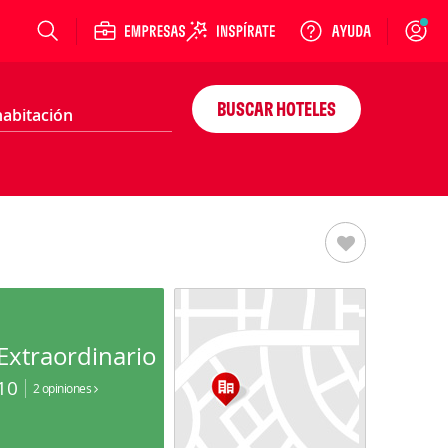
Login
BUSCAR HOTELES
Extraordinario
10
2 opiniones