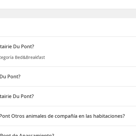
tairie Du Pont?
ategoría Bed&Breakfast
 Du Pont?
enos de diez minutos en coche de Monumento Clemenceau y Eglise
,3 km de Chateau de Sainte-Hermine y a 13,6 km de Parque natural 
tairie Du Pont?
do en 1 La Metairie du Pont
 Pont Otros animales de compañía en las habitaciones?
te Otros animales de compañía en las habitaciones
u Pont de Aparcamiento?