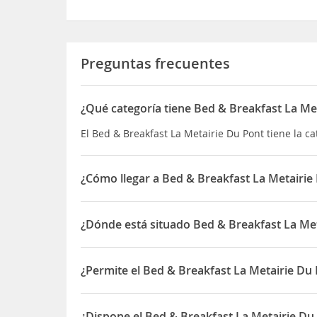
Preguntas frecuentes
¿Qué categoría tiene Bed & Breakfast La Me
El Bed & Breakfast La Metairie Du Pont tiene la c
¿Cómo llegar a Bed & Breakfast La Metairie
La Metairie du Pont de Sainte-Hermine está a m
Además, este bed and breakfast se encuentra a 5
¿Dónde está situado Bed & Breakfast La Me
Marisma de Poitou
El Bed & Breakfast La Metairie Du Pont está situa
¿Permite el Bed & Breakfast La Metairie Du
Sí, el Bed & Breakfast La Metairie Du Pont permi
¿Dispone el Bed & Breakfast La Metairie D