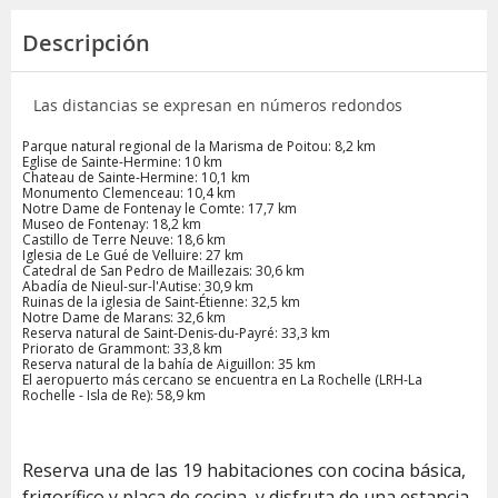
Descripción
Las distancias se expresan en números redondos
Parque natural regional de la Marisma de Poitou: 8,2 km
Eglise de Sainte-Hermine: 10 km
Chateau de Sainte-Hermine: 10,1 km
Monumento Clemenceau: 10,4 km
Notre Dame de Fontenay le Comte: 17,7 km
Museo de Fontenay: 18,2 km
Castillo de Terre Neuve: 18,6 km
Iglesia de Le Gué de Velluire: 27 km
Catedral de San Pedro de Maillezais: 30,6 km
Abadía de Nieul-sur-l'Autise: 30,9 km
Ruinas de la iglesia de Saint-Étienne: 32,5 km
Notre Dame de Marans: 32,6 km
Reserva natural de Saint-Denis-du-Payré: 33,3 km
Priorato de Grammont: 33,8 km
Reserva natural de la bahía de Aiguillon: 35 km
El aeropuerto más cercano se encuentra en La Rochelle (LRH-La
Rochelle - Isla de Re): 58,9 km
Reserva una de las 19 habitaciones con cocina básica,
frigorífico y placa de cocina, y disfruta de una estancia