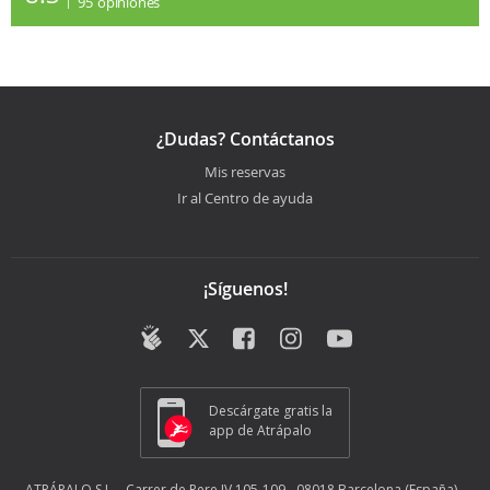
95
opiniones
¿Dudas? Contáctanos
Mis reservas
Ir al Centro de ayuda
¡Síguenos!
Descárgate gratis la
app de Atrápalo
ATRÁPALO S.L. - Carrer de Pere IV 105-109 - 08018 Barcelona (España) -