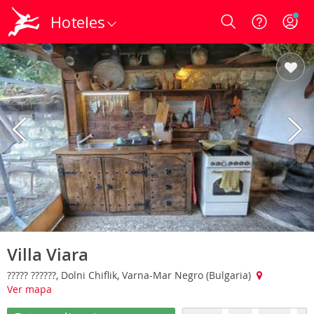
Hoteles
Login
Villa Viara
????? ??????, Dolni Chiflik, Varna-Mar Negro (Bulgaria)
Ver mapa