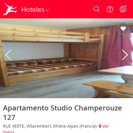
Hoteles
Login
Apartamento Studio Champerouze
127
RUE VERTE, Villarembert, Rhône-Alpes (Francia)
Ver
mapa