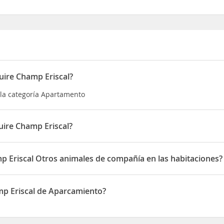
uire Champ Eriscal?
 la categoría Apartamento
ire Champ Eriscal?
situado en 1° étage Champ ERISCAL
p Eriscal Otros animales de compañía en las habitaciones?
ermite Otros animales de compañía en las habitaciones
mp Eriscal de Aparcamiento?
ispone de Aparcamiento