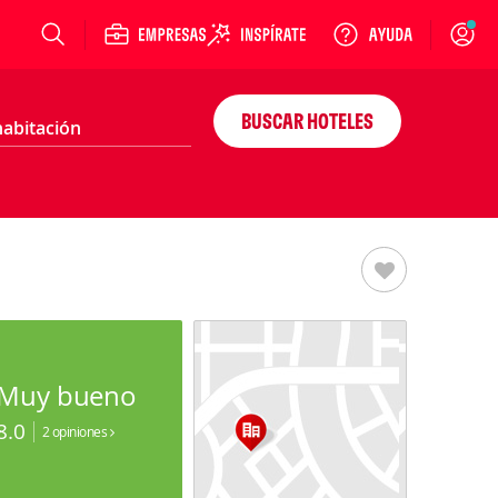
Login
BUSCAR HOTELES
Muy bueno
8.0
2 opiniones