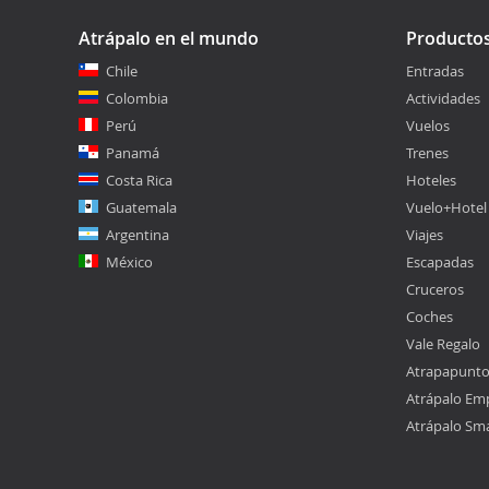
Atrápalo en el mundo
Producto
Chile
Entradas
Colombia
Actividades
Perú
Vuelos
Panamá
Trenes
Costa Rica
Hoteles
Guatemala
Vuelo+Hotel
Argentina
Viajes
México
Escapadas
Cruceros
Coches
Vale Regalo
Atrapapunt
Atrápalo Em
Atrápalo Sm