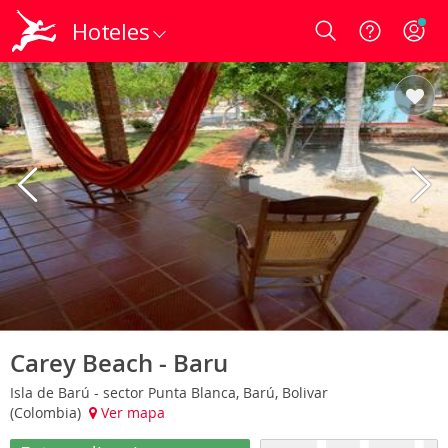
Hoteles
Login
Carey Beach - Baru
Isla de Barú - sector Punta Blanca, Barú, Bolivar
(Colombia)
Ver mapa