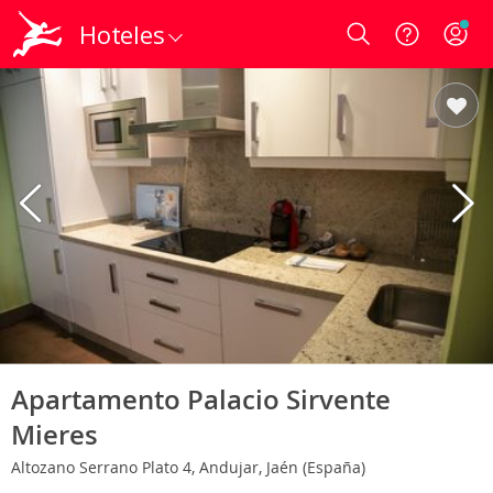
Hoteles
Login
Apartamento Palacio Sirvente
Mieres
Altozano Serrano Plato 4, Andujar, Jaén (España)