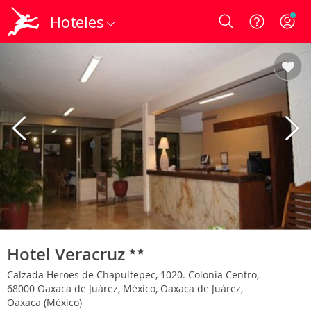
Hoteles
Login
Hotel Veracruz
Calzada Heroes de Chapultepec, 1020. Colonia Centro,
68000 Oaxaca de Juárez, México, Oaxaca de Juárez,
Oaxaca (México)