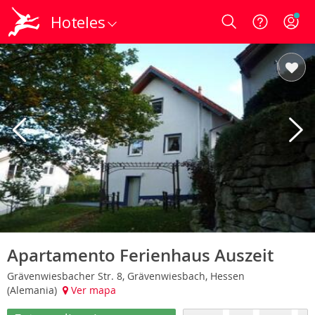
Hoteles
Login
Apartamento Ferienhaus Auszeit
Grävenwiesbacher Str. 8, Grävenwiesbach, Hessen
(Alemania)
Ver mapa