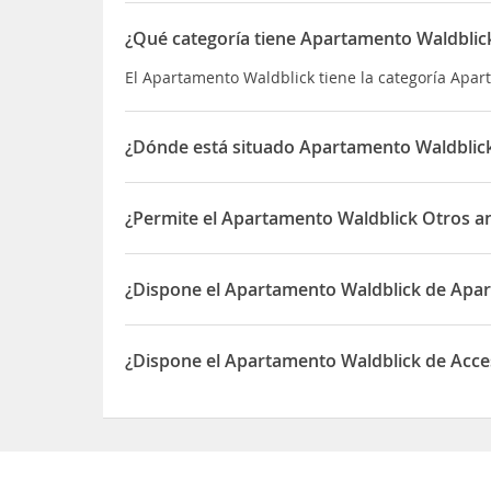
¿Qué categoría tiene Apartamento Waldblic
El Apartamento Waldblick tiene la categoría Apa
¿Dónde está situado Apartamento Waldblic
El Apartamento Waldblick está situado en Höhen
¿Permite el Apartamento Waldblick Otros a
Sí, el Apartamento Waldblick permite Otros anim
¿Dispone el Apartamento Waldblick de Apa
Sí, el Apartamento Waldblick dispone de Aparcam
¿Dispone el Apartamento Waldblick de Acces
Sí, el Apartamento Waldblick dispone de Acceso a