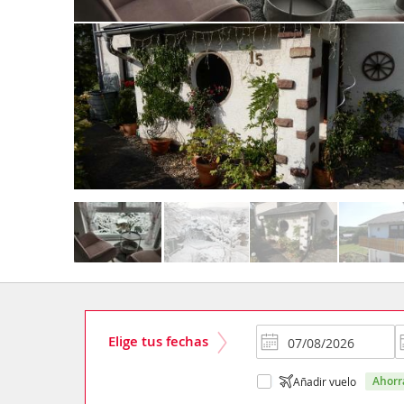
Elige tus fechas
ahor
Añadir vuelo