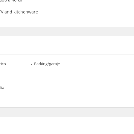
n TV and kitchenware
rico
Parking/garaje
ñía