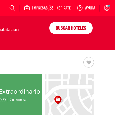
Login
BUSCAR HOTELES
Extraordinario
9.9
7 opiniones