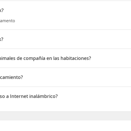
k?
rtamento
k?
straße 15
nimales de compañía en las habitaciones?
ales de compañía en las habitaciones
rcamiento?
iento
o a Internet inalámbrico?
 Internet inalámbrico